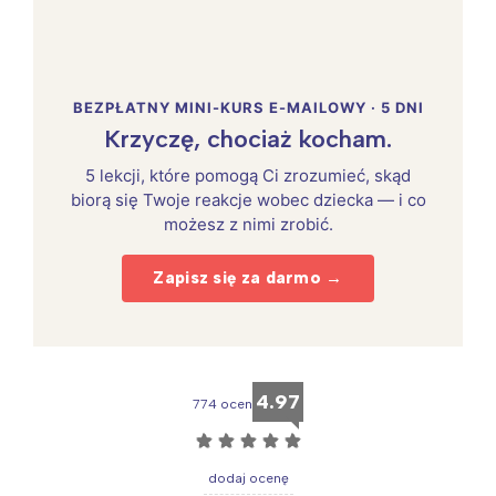
BEZPŁATNY MINI-KURS E-MAILOWY · 5 DNI
Krzyczę, chociaż kocham.
5 lekcji, które pomogą Ci zrozumieć, skąd
biorą się Twoje reakcje wobec dziecka — i co
możesz z nimi zrobić.
Zapisz się za darmo →
4.97
774 ocen
☆
☆
☆
☆
☆
dodaj ocenę