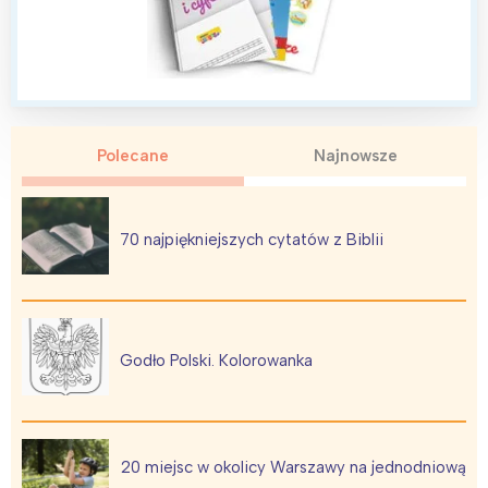
Polecane
Najnowsze
70 najpiękniejszych cytatów z Biblii
Godło Polski. Kolorowanka
Interesują mnie wydarzenia z
tego regionu:
20 miejsc w okolicy Warszawy na jednodniową