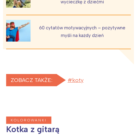
wycieczkę z dziećmi
Warszawa
Śląsk
Łódź
Kraków
Trójmiasto
Południe
60 cytatów motywacyjnych – pozytywne
Poznań
Północ
myśli na każdy dzień
Wrocław
Wszystkie
Wybieram
ZOBACZ TAKŻE:
koty
KOLOROWANKI
Kotka z gitarą