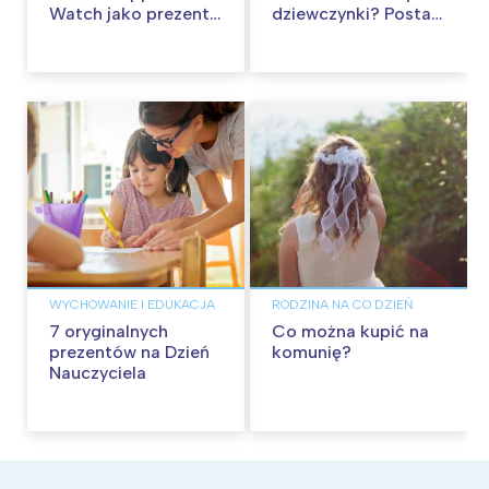
Watch jako prezent,
dziewczynki? Postaw
który nie trafi do
na fotoksiążkę i
szuflady
fotopamiątkę od
Colorland!
WYCHOWANIE I EDUKACJA
RODZINA NA CO DZIEŃ
7 oryginalnych
Co można kupić na
prezentów na Dzień
komunię?
Nauczyciela