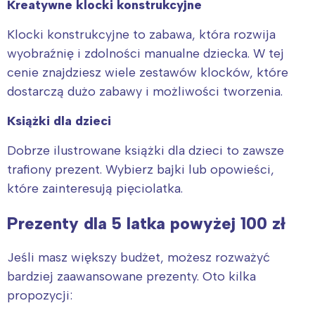
Kreatywne klocki konstrukcyjne
Klocki konstrukcyjne to zabawa, która rozwija
wyobraźnię i zdolności manualne dziecka. W tej
cenie znajdziesz wiele zestawów klocków, które
dostarczą dużo zabawy i możliwości tworzenia.
Książki dla dzieci
Dobrze ilustrowane książki dla dzieci to zawsze
Interesują mnie wydarzenia z
trafiony prezent. Wybierz bajki lub opowieści,
tego regionu:
które zainteresują pięciolatka.
Prezenty dla 5 latka powyżej 100 zł
Warszawa
Śląsk
Łódź
Kraków
Jeśli masz większy budżet, możesz rozważyć
Trójmiasto
Południe
bardziej zaawansowane prezenty. Oto kilka
Poznań
Północ
propozycji:
Wrocław
Wszystkie