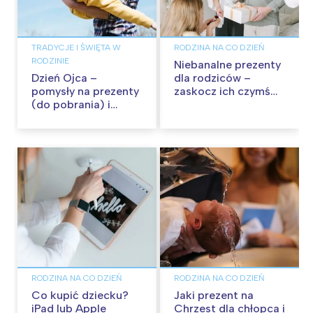
TRADYCJE I ŚWIĘTA W
RODZINA NA CO DZIEŃ
RODZINIE
Niebanalne prezenty
Dzień Ojca –
dla rodziców –
pomysły na prezenty
zaskocz ich czymś
(do pobrania) i
wyjątkowym.
życzenia dla Taty!
Pomysły
RODZINA NA CO DZIEŃ
RODZINA NA CO DZIEŃ
Co kupić dziecku?
Jaki prezent na
iPad lub Apple
Chrzest dla chłopca i