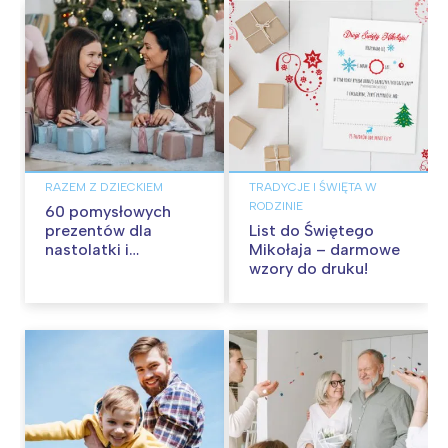
RAZEM Z DZIECKIEM
TRADYCJE I ŚWIĘTA W
RODZINIE
60 pomysłowych
prezentów dla
List do Świętego
nastolatki i
Mikołaja – darmowe
nastolatka
wzory do druku!