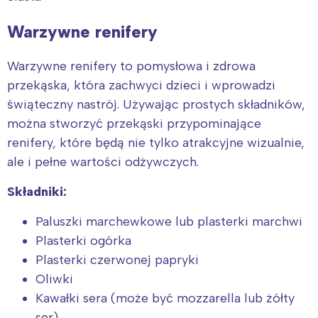
tego regionu:
Warzywne renifery
Warszawa
Śląsk
Warzywne renifery to pomysłowa i zdrowa
Łódź
Kraków
przekąska, która zachwyci dzieci i wprowadzi
Trójmiasto
Południe
świąteczny nastrój. Używając prostych składników,
Poznań
Północ
można stworzyć przekąski przypominające
Wrocław
Wszystkie
renifery, które będą nie tylko atrakcyjne wizualnie,
ale i pełne wartości odżywczych.
Wybieram
Składniki:
Paluszki marchewkowe lub plasterki marchwi
Plasterki ogórka
Plasterki czerwonej papryki
Oliwki
Kawałki sera (może być mozzarella lub żółty
ser)