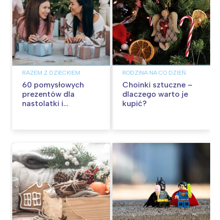
RAZEM Z DZIECKIEM
RODZINA NA CO DZIEŃ
60 pomysłowych
Choinki sztuczne –
prezentów dla
dlaczego warto je
nastolatki i
kupić?
nastolatka