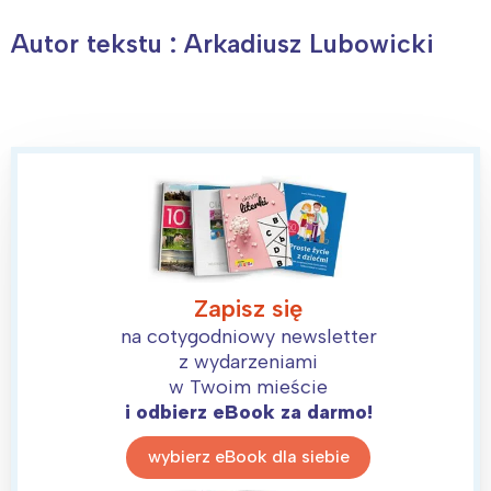
Interesują mnie wydarzenia z
tego regionu:
Autor tekstu : Arkadiusz Lubowicki
Warszawa
Śląsk
Łódź
Kraków
Trójmiasto
Południe
Poznań
Północ
Wrocław
Wszystkie
Wybieram
Zapisz się
na cotygodniowy newsletter
z wydarzeniami
w Twoim mieście
i odbierz eBook za darmo!
wybierz eBook dla siebie