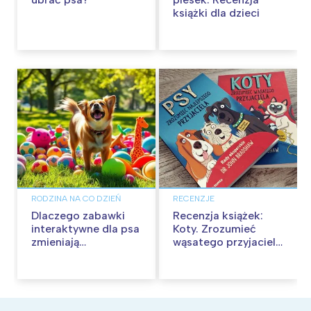
książki dla dzieci
RODZINA NA CO DZIEŃ
RECENZJE
Dlaczego zabawki
Recenzja książek:
interaktywne dla psa
Koty. Zrozumieć
zmieniają
wąsatego przyjaciela
codzienność
i Psy. Zrozumieć
czworonogów?
najlepszego
przyjaciela