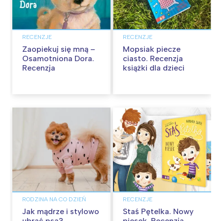
RECENZJE
RECENZJE
Zaopiekuj się mną –
Mopsiak piecze
Osamotniona Dora.
ciasto. Recenzja
Recenzja
książki dla dzieci
RODZINA NA CO DZIEŃ
RECENZJE
Jak mądrze i stylowo
Staś Pętelka. Nowy
ubrać psa?
piesek. Recenzja