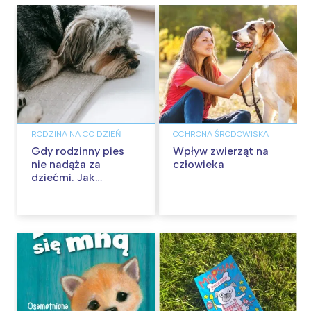
RODZINA NA CO DZIEŃ
OCHRONA ŚRODOWISKA
Gdy rodzinny pies
Wpływ zwierząt na
nie nadąża za
człowieka
dziećmi. Jak
rozpoznać problemy
ze stawami i pomóc
mu wrócić do
zabawy