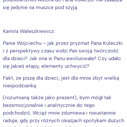
się jedynie na muszce pod szyją.
Kamila Waleszkiewicz:
Interesują mnie wydarzenia z
Panie Wojciechu – jak przez pryzmat Pana Kuleczki
tego regionu:
i z perspektywy czasu widzi Pan swoją twórczość
dla dzieci? Jak ona w Panu ewoluowała? Czy udało
się jakieś etapy, elementy uchwycić?
Warszawa
Śląsk
Łódź
Kraków
Fakt, że piszę dla dzieci, jest dla mnie zbyt wielką
Trójmiasto
Południe
niespodzianką
Poznań
Północ
(rozumianą także jako prezent), bym mógł tak
Wrocław
Wszystkie
bezemocjonalnie i analitycznie do tego
podchodzić. Wciąż mnie zdumiewa i nieustannie
Wybieram
raduje, gdy przy różnych okazjach spotykam dużych