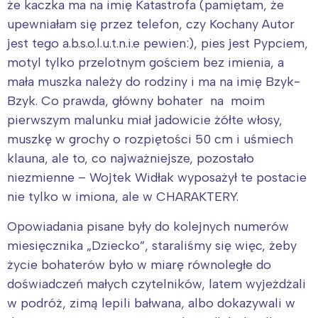
że kaczka ma na imię Katastrofa (pamiętam, że
upewniałam się przez telefon, czy Kochany Autor
jest tego a.b.s.o.l.u.t.n.i.e pewien:), pies jest Pypciem,
motyl tylko przelotnym gościem bez imienia, a
mała muszka należy do rodziny i ma na imię Bzyk-
Bzyk. Co prawda, główny bohater na moim
pierwszym malunku miał jadowicie żółte włosy,
muszkę w grochy o rozpiętości 50 cm i uśmiech
klauna, ale to, co najważniejsze, pozostało
niezmienne – Wojtek Widłak wyposażył te postacie
nie tylko w imiona, ale w CHARAKTERY.
Opowiadania pisane były do kolejnych numerów
miesięcznika „Dziecko”, staraliśmy się więc, żeby
życie bohaterów było w miarę równoległe do
doświadczeń małych czytelników, latem wyjeżdżali
w podróż, zimą lepili bałwana, albo dokazywali w