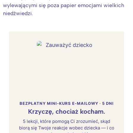
wylewającymi się poza papier emocjami wielkich
niedźwiedzi.
Interesują mnie wydarzenia z
tego regionu:
Warszawa
Śląsk
Łódź
Kraków
Trójmiasto
Południe
Poznań
Północ
Wrocław
Wszystkie
BEZPŁATNY MINI-KURS E-MAILOWY · 5 DNI
Krzyczę, chociaż kocham.
Wybieram
5 lekcji, które pomogą Ci zrozumieć, skąd
biorą się Twoje reakcje wobec dziecka — i co