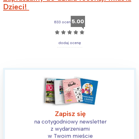
Dzieci!
Poznań
Północ
Wrocław
Wszystkie
5.00
833 ocen
☆
☆
☆
☆
☆
Wybieram
dodaj ocenę
Zapisz się
na cotygodniowy newsletter
z wydarzeniami
w Twoim mieście