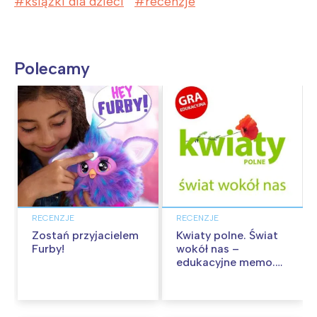
książki dla dzieci
recenzje
Polecamy
RECENZJE
RECENZJE
Zostań przyjacielem
Kwiaty polne. Świat
Furby!
wokół nas –
edukacyjne memo.
Recenzja