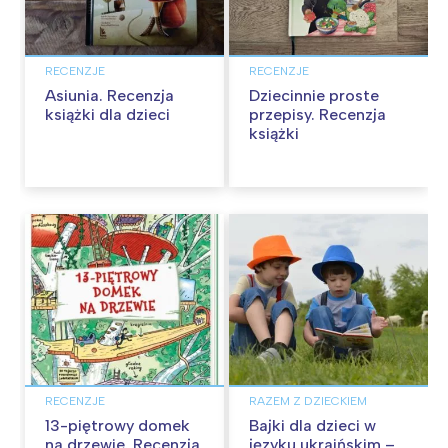
RECENZJE
RECENZJE
Asiunia. Recenzja
Dziecinnie proste
książki dla dzieci
przepisy. Recenzja
książki
RECENZJE
RAZEM Z DZIECKIEM
13-piętrowy domek
Bajki dla dzieci w
na drzewie. Recenzja
języku ukraińskim –