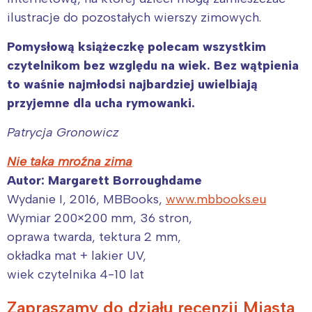
ilustracje do pozostałych wierszy zimowych.
Pomysłową książeczkę polecam wszystkim
czytelnikom bez względu na wiek. Bez wątpienia
to waśnie najmłodsi najbardziej uwielbiają
przyjemne dla ucha rymowanki.
Patrycja Gronowicz
Nie taka mroźna zima
Autor: Margarett Borroughdame
Interesują mnie wydarzenia z
Wydanie I, 2016, MBBooks,
www.mbbooks.eu
Wymiar 200×200 mm, 36 stron,
tego regionu:
oprawa twarda, tektura 2 mm,
okładka mat + lakier UV,
Warszawa
Śląsk
wiek czytelnika 4-10 lat
Łódź
Kraków
Trójmiasto
Południe
Zapraszamy do działu recenzji Miasta