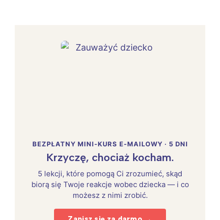
BEZPŁATNY MINI-KURS E-MAILOWY · 5 DNI
Krzyczę, chociaż kocham.
5 lekcji, które pomogą Ci zrozumieć, skąd
biorą się Twoje reakcje wobec dziecka — i co
możesz z nimi zrobić.
Zapisz się za darmo →