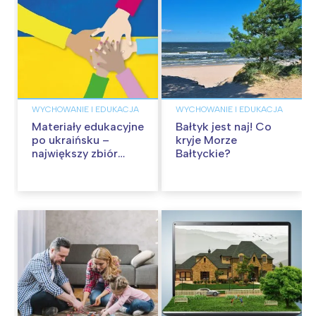
WYCHOWANIE I EDUKACJA
WYCHOWANIE I EDUKACJA
Materiały edukacyjne
Bałtyk jest naj! Co
po ukraińsku –
kryje Morze
największy zbiór
Bałtyckie?
kolorowanek, kart
pracy i zabaw dla
dzieci