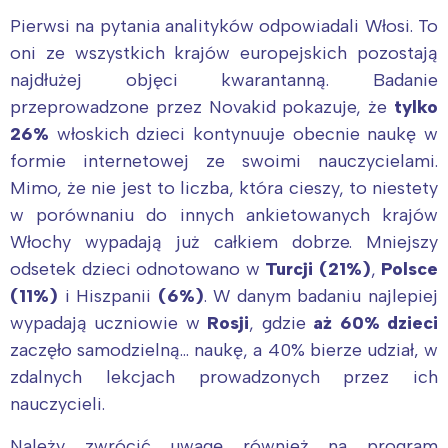
Pierwsi na pytania analityków odpowiadali Włosi. To
oni ze wszystkich krajów europejskich pozostają
najdłużej objęci kwarantanną. Badanie
przeprowadzone przez Novakid pokazuje, że
tylko
26%
włoskich dzieci kontynuuje obecnie naukę w
formie internetowej ze swoimi nauczycielami.
Mimo, że nie jest to liczba, która cieszy, to niestety
w porównaniu do innych ankietowanych krajów
Włochy wypadają już całkiem dobrze. Mniejszy
odsetek dzieci odnotowano w
Turcji (21%)
,
Polsce
(11%)
i Hiszpanii
(6%)
. W danym badaniu najlepiej
wypadają uczniowie w
Rosji
, gdzie
aż 60% dzieci
zaczęło samodzielną… naukę, a 40% bierze udział‚ w
zdalnych lekcjach prowadzonych przez ich
nauczycieli.
Należy zwrócić uwagę również na program