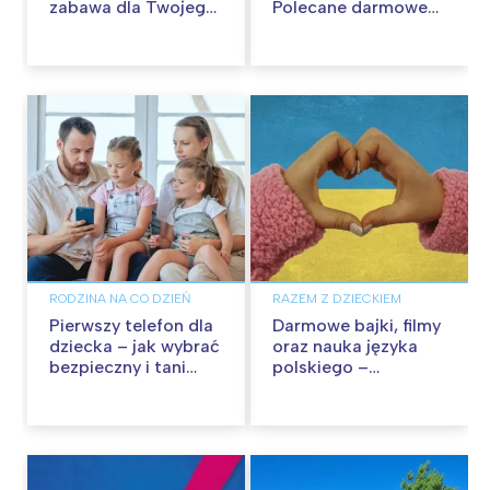
zabawa dla Twojego
Polecane darmowe
dziecka
wirtualne spacery.
Aktualizacja
RODZINA NA CO DZIEŃ
RAZEM Z DZIECKIEM
Pierwszy telefon dla
Darmowe bajki, filmy
dziecka – jak wybrać
oraz nauka języka
bezpieczny i tani
polskiego –
abonament?
edukacja i rozrywka
dla dzieci z Ukrainy