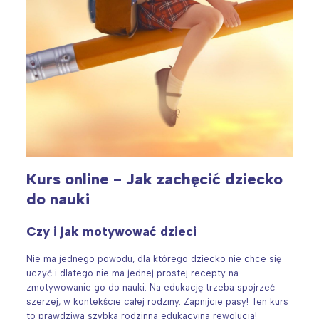
Interesują mnie wydarzenia z
tego regionu:
Warszawa
Śląsk
Łódź
Kraków
Kurs online - Jak zachęcić dziecko
Trójmiasto
Południe
do nauki
Poznań
Północ
Wrocław
Wszystkie
Czy i jak motywować dzieci
Nie ma jednego powodu, dla którego dziecko nie chce się
Wybieram
uczyć i dlatego nie ma jednej prostej recepty na
zmotywowanie go do nauki. Na edukację trzeba spojrzeć
szerzej, w kontekście całej rodziny. Zapnijcie pasy! Ten kurs
to prawdziwa szybka rodzinna edukacyjna rewolucja!