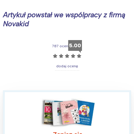
Artykuł powstał we wspólpracy z firmą
Novakid
5.00
787 ocen
☆
☆
☆
☆
☆
dodaj ocenę