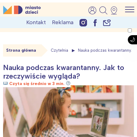
Skip
MiastoDzieci.pl
atrakcje dla dzieci, wydarzenia, imprezy rodzinne
to
Kontakt
Reklama
content
Strona główna
Czytelnia
Nauka podczas kwarantanny. Ja
Nauka podczas kwarantanny. Jak to
rzeczywiście wygląda?
Czyta się średnio w 3 min.