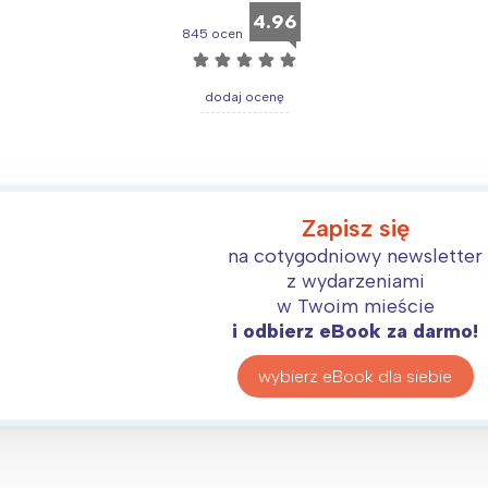
4.96
845 ocen
☆
☆
☆
☆
☆
dodaj ocenę
Zapisz się
na cotygodniowy newsletter
z wydarzeniami
w Twoim mieście
i odbierz eBook za darmo!
wybierz eBook dla siebie