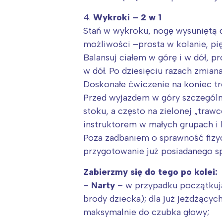
T
P
4.
Wykroki – 2 w 1
W
Stań w wykroku, nogę wysuniętą d
możliwości –prosta w kolanie, pię
Balansuj ciałem w górę i w dół, p
w dół. Po dziesięciu razach zmian
Doskonałe ćwiczenie na koniec tr
Przed wyjazdem w góry szczególn
stoku, a często na zielonej „traw
instruktorem w małych grupach i l
Poza zadbaniem o sprawność fizyc
przygotowanie już posiadanego sp
Zabierzmy się do tego po kolei:
–
Narty
– w przypadku początkują
brody dziecka); dla już jeżdżącyc
maksymalnie do czubka głowy;