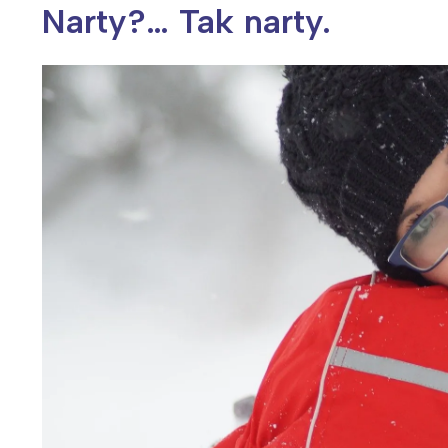
Narty?… Tak narty.
Wiosenny koncert ptaków na płocie
Kwitnąca wiśn