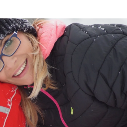
ia i jej płatki
Pszczoła i kwitnący ul