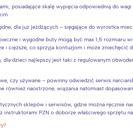
ami, posiadające skalę wypięcia odpowiednią do wagi 
kim
ędne; dla już jeżdżących – sięgające do wyrostka mi
pieczne i wygodne buty mogą być max 1,5 rozmiaru w
e i cięższe, co sprzyja kontuzjom i może zniechęcić d
 dla dzieci najlepszy jest taki z regulowanym obwode
owe, czy używane – powinny odwiedzić serwis narciarsk
e również naostrzone, wiązania natomiast dopasowane
istycznych sklepów i serwisów, gdzie można ręcznie na
 instruktorami PZN o doborze właściwego sprzętu narc
wy?