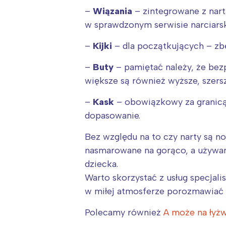
–
Wiązania
– zintegrowane z nart
w sprawdzonym serwisie narciars
–
Kijki
– dla początkujących – zb
–
Buty
– pamiętać należy, że bez
większe są również wyższe, szersz
–
Kask
– obowiązkowy za granicą;
dopasowanie.
Bez względu na to czy narty są n
nasmarowane na gorąco, a używan
dziecka.
Warto skorzystać z usług specjal
w miłej atmosferze porozmawiać z
Polecamy również
A może na łyż