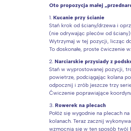
Oto propozycja małej „przednarc
1.
Kucanie przy ścianie
Stań krok od ściany/drzewa i oprz
(nie odrywając pleców od ściany) 
Wytrzymaj w tej pozycji, licząc d
To doskonałe, proste ćwiczenie w
2.
Narciarskie przysiady z pods
Stań w wyprostowanej pozycji, tr
powietrze, podciągając kolana p
odpocznij i zrób jeszcze trzy serie
Ćwiczenie poprawiające koordyna
3.
Rowerek na plecach
Połóż się wygodnie na plecach na 
W
kolanach. Teraz zacznij wykonywać
Ł
wzmocnią się w ten sposób twój b