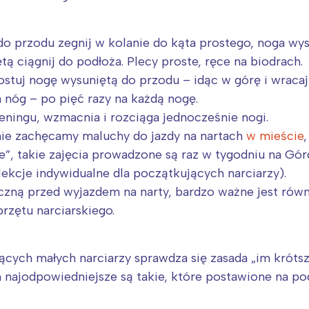
rójmiasto
Południe
oznań
Północ
rocław
Wszystkie
o przodu zegnij w kolanie do kąta prostego, noga wys
tą ciągnij do podłoża. Plecy proste, ręce na biodrach.
rostuj nogę wysuniętą do przodu – idąc w górę i wraca
Wybieram
a nóg – po pięć razy na każdą nogę.
eningu, wzmacnia i rozciąga jednocześnie nogi.
ie zachęcamy maluchy do jazdy na nartach
w mieście
ce”, takie zajęcia prowadzone są raz w tygodniu na Gór
ekcje indywidualne dla początkujących narciarzy).
zną przed wyjazdem na narty, bardzo ważne jest równ
rzętu narciarskiego.
cych małych narciarzy sprawdza się zasada „im krótsz
h najodpowiedniejsze są takie, które postawione na po