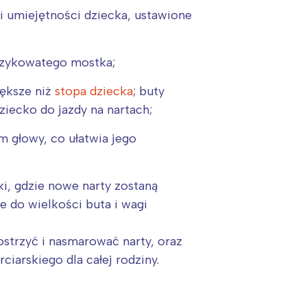
i umiejętności dziecka, ustawione
eczykowatego mostka;
iększe niż
stopa dziecka
; buty
ziecko do jazdy na nartach;
m głowy, co ułatwia jego
i, gdzie nowe narty zostaną
 do wielkości buta i wagi
ostrzyć i nasmarować narty, oraz
iarskiego dla całej rodziny.