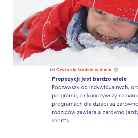
Czyta się średnio w 4 min.
Propozycji jest bardzo wiele
Począwszy od indywidualnych, o
programu, a skończywszy na narci
programach dla dzieci są zarówno 
rodziców zawierają zarówno jazdy 
short’s.