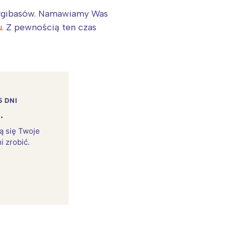
 wygibasów. Namawiamy Was
u
. Z pewnością ten czas
5 DNI
.
rą się Twoje
i zrobić.