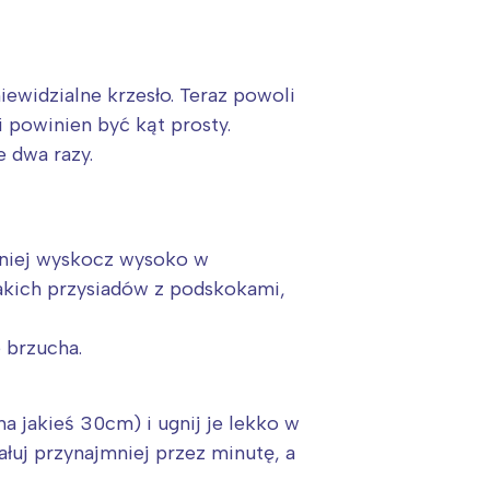
iewidzialne krzesło. Teraz powoli
 powinien być kąt prosty.
e dwa razy.
óźniej wyskocz wysoko w
akich przysiadów z podskokami,
 brzucha.
:
a jakieś 30cm) i ugnij je lekko w
łuj przynajmniej przez minutę, a