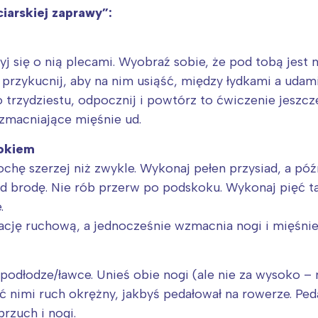
iarskiej zaprawy”:
yj się o nią plecami. Wyobraź sobie, że pod tobą jest n
przykucnij, aby na nim usiąść, między łydkami a udami
o trzydziestu, odpocznij i powtórz to ćwiczenie jeszcz
zmacniające mięśnie ud.
kokiem
ochę szerzej niż zwykle. Wykonaj pełen przysiad, a p
od brodę. Nie rób przerw po podskoku. Wykonaj pięć t
.
cję ruchową, a jednocześnie wzmacnia nogi i mięśnie
Interesują mnie wydarzenia z tego regionu
podłodze/ławce. Unieś obie nogi (ale nie za wysoko – n
arszawa
Śląsk
 nimi ruch okrężny, jakbyś pedałował na rowerze. Peda
ódź
Kraków
rzuch i nogi.