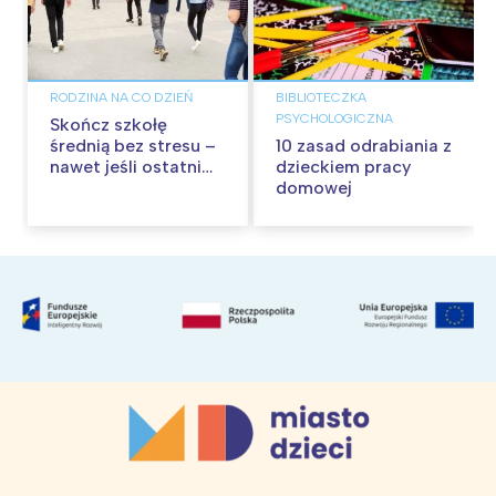
RODZINA NA CO DZIEŃ
BIBLIOTECZKA
PSYCHOLOGICZNA
Skończ szkołę
średnią bez stresu –
10 zasad odrabiania z
nawet jeśli ostatni
dzieckiem pracy
raz uczyłeś się 10 lat
domowej
temu