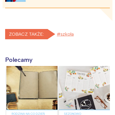
ZOBACZ TAKŻE:
szkoła
Polecamy
RODZINA NA CO DZIEŃ
SEZONOWO