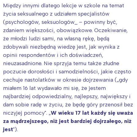
Między innymi dlatego lekcje w szkole na temat
życia seksualnego z udziałem specjalistów
(psychologów, seksuologów_ – powinny być,
zdaniem większości, obowiązkowe. Oczekiwanie,
że młodzi ludzi sami, na własną rękę, będą
Interesują mnie wydarzenia z
zdobywali niezbędną wiedzę jest, jak wynika z
tego regionu:
opinii respondentów i ich doświadczeń,
nieuzasadnione. Nie sprzyja temu także złudne
Warszawa
Śląsk
poczucie dorosłości i samodzielności, jakie często
Łódź
Kraków
cechuje nastolatków w okresie dojrzewania („gdy
Trójmiasto
Południe
miałem 16 lat wydawało mi się, że jestem
Poznań
Północ
najbardziej odpowiedzialny, najlepszy, największy i
Wrocław
Wszystkie
dam sobie radę w życiu, że będę góry przenosił bez
niczyjej pomocy". „
W wieku 17 lat każdy się uważa
za mądrzejszego, niż jest bardziej dojrzałego, niż
Wybieram
jest
").