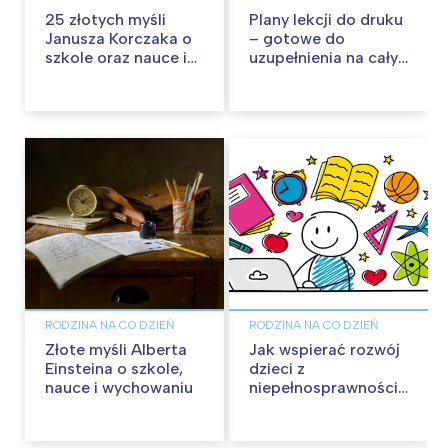
25 złotych myśli
Plany lekcji do druku
Janusza Korczaka o
– gotowe do
szkole oraz nauce i
uzupełnienia na cały
wychowaniu
rok szkolny!
RODZINA NA CO DZIEŃ
RODZINA NA CO DZIEŃ
Złote myśli Alberta
Jak wspierać rozwój
Einsteina o szkole,
dzieci z
nauce i wychowaniu
niepełnosprawnością
intelektualną –
Cyfrowy Uczeń w
praktyce