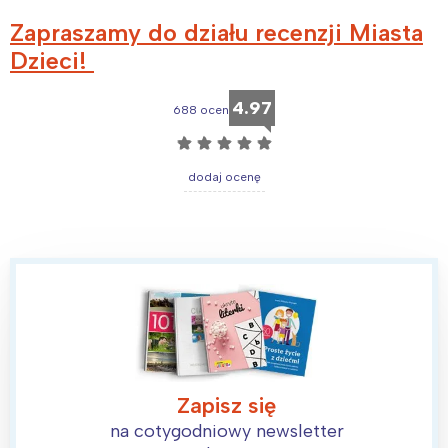
Trójmiasto
Południe
Zapraszamy do działu recenzji Miasta
Poznań
Północ
Dzieci!
Wrocław
Wszystkie
4.97
688 ocen
Wybieram
☆
☆
☆
☆
☆
dodaj ocenę
Zapisz się
na cotygodniowy newsletter