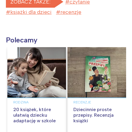
ZOBACZ TAKŻE:
czytanie
książki dla dzieci
recenzje
Polecamy
RODZINA
RECENZJE
20 książek, które
Dziecinnie proste
ułatwią dziecku
przepisy. Recenzja
adaptację w szkole
książki