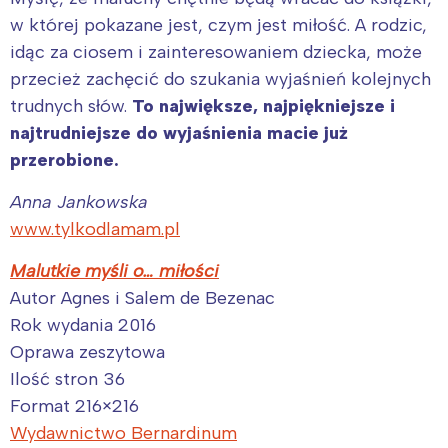
w której pokazane jest, czym jest miłość. A rodzic,
idąc za ciosem i zainteresowaniem dziecka, może
przecież zachęcić do szukania wyjaśnień kolejnych
trudnych słów.
To największe, najpiękniejsze i
najtrudniejsze do wyjaśnienia macie już
przerobione.
Anna Jankowska
www.tylkodlamam.pl
Malutkie myśli o… miłości
Autor Agnes i Salem de Bezenac
Interesują mnie wydarzenia z
Rok wydania 2016
tego regionu:
Oprawa zeszytowa
Ilość stron 36
Warszawa
Śląsk
Format 216×216
Łódź
Kraków
Wydawnictwo Bernardinum