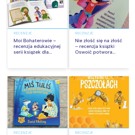
RECENZJE
RECENZJE
Moi Bohaterowie –
Nie złość się na złość
recenzja edukacyjnej
– recenzja książki
serii książek dla
Oswoić potwora
dzieci
gniewu
RECENZJE
RECENZJE