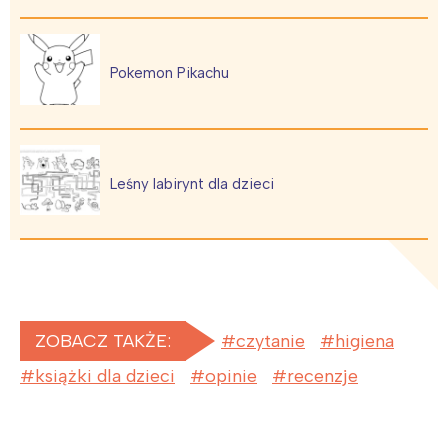
Pokemon Pikachu
Leśny labirynt dla dzieci
ZOBACZ TAKŻE:
czytanie
higiena
książki dla dzieci
opinie
recenzje