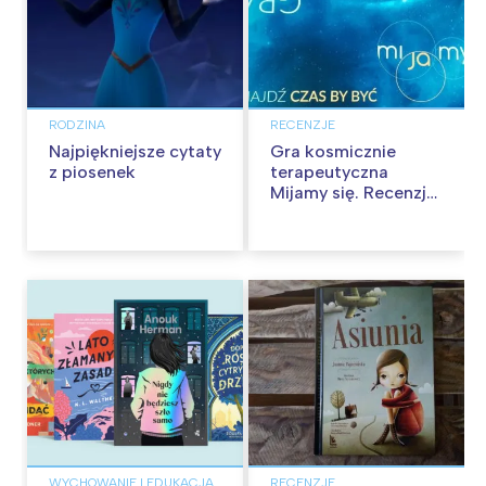
RODZINA
RECENZJE
Najpiękniejsze cytaty
Gra kosmicznie
z piosenek
terapeutyczna
Mijamy się. Recenzja
gry
WYCHOWANIE I EDUKACJA
RECENZJE