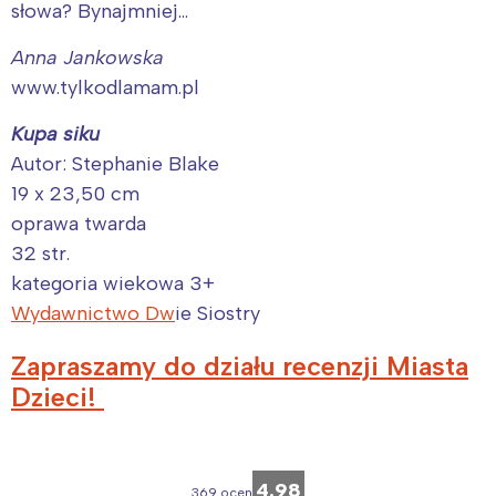
słowa? Bynajmniej…
Interesują mnie wydarzenia z
Anna Jankowska
tego regionu:
www.tylkodlamam.pl
Warszawa
Śląsk
Kupa siku
Łódź
Kraków
Autor: Stephanie Blake
19 x 23,50 cm
Trójmiasto
Południe
oprawa twarda
Poznań
Północ
32 str.
Wrocław
Wszystkie
kategoria wiekowa 3+
Wydawnictwo Dw
ie Siostry
Wybieram
Zapraszamy do działu recenzji Miasta
Dzieci!
4.98
369 ocen