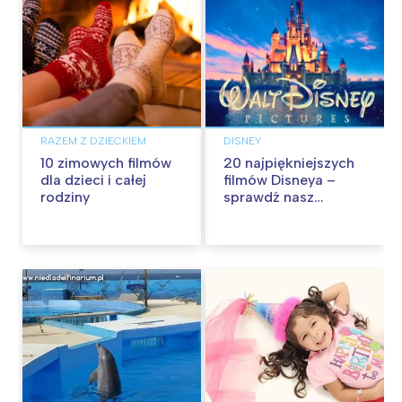
RAZEM Z DZIECKIEM
DISNEY
10 zimowych filmów
20 najpiękniejszych
dla dzieci i całej
filmów Disneya –
rodziny
sprawdź nasz
ranking!