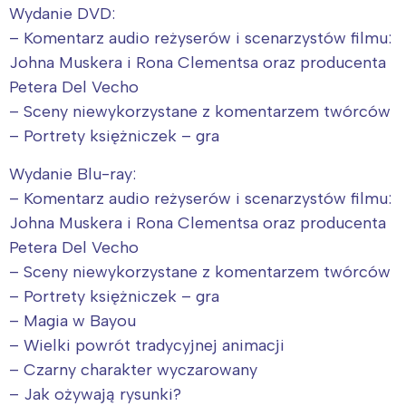
Wydanie DVD:
– Komentarz audio reżyserów i scenarzystów filmu:
Johna Muskera i Rona Clementsa oraz producenta
Petera Del Vecho
Interesują mnie wydarzenia z
– Sceny niewykorzystane z komentarzem twórców
tego regionu:
– Portrety księżniczek – gra
Wydanie Blu-ray:
Warszawa
Śląsk
– Komentarz audio reżyserów i scenarzystów filmu:
Łódź
Kraków
Johna Muskera i Rona Clementsa oraz producenta
Trójmiasto
Południe
Petera Del Vecho
Poznań
Północ
– Sceny niewykorzystane z komentarzem twórców
Wrocław
Wszystkie
– Portrety księżniczek – gra
– Magia w Bayou
Wybieram
– Wielki powrót tradycyjnej animacji
– Czarny charakter wyczarowany
– Jak ożywają rysunki?