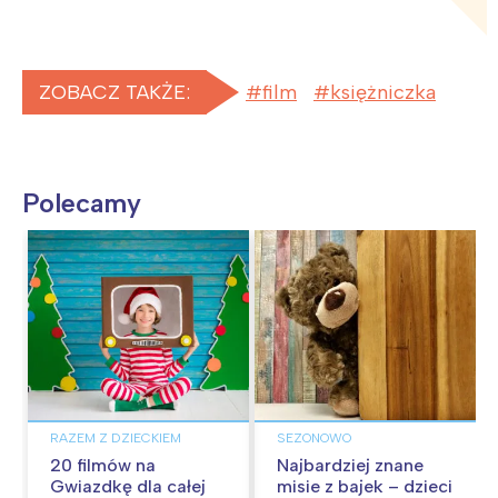
ZOBACZ TAKŻE:
film
księżniczka
Polecamy
RAZEM Z DZIECKIEM
SEZONOWO
20 filmów na
Najbardziej znane
Gwiazdkę dla całej
misie z bajek – dzieci