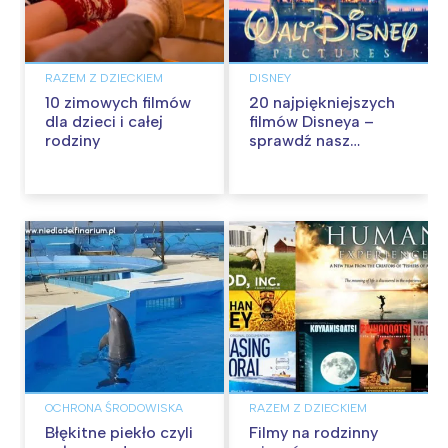
RAZEM Z DZIECKIEM
DISNEY
10 zimowych filmów
20 najpiękniejszych
dla dzieci i całej
filmów Disneya –
rodziny
sprawdź nasz
ranking!
OCHRONA ŚRODOWISKA
RAZEM Z DZIECKIEM
Błękitne piekło czyli
Filmy na rodzinny