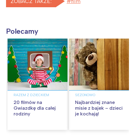
ZOBACZ TAKŻE:
film
Polecamy
RAZEM Z DZIECKIEM
SEZONOWO
20 filmów na
Najbardziej znane
Gwiazdkę dla całej
misie z bajek – dzieci
rodziny
je kochają!