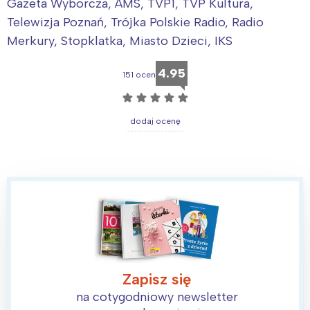
Gazeta Wyborcza, AMS, TVP1, TVP Kultura,
Telewizja Poznań, Trójka Polskie Radio, Radio
Merkury, Stopklatka, Miasto Dzieci, IKS
Interesują mnie wydarzenia z
tego regionu:
4.95
151 ocen
☆
☆
☆
☆
☆
Warszawa
Śląsk
dodaj ocenę
Łódź
Kraków
Trójmiasto
Południe
Poznań
Północ
Wrocław
Wszystkie
Wybieram
Zapisz się
na cotygodniowy newsletter