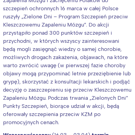
Zapalenia Mózgu i zachęceniu Polaków do
Poznań
Północ
szczepień ochronnych 16 marca w całej Polsce
Wrocław
Wszystkie
ruszyły „Zielone Dni – Program Szczepień przeciw
Kleszczowemu Zapaleniu Mózgu”. Do akcji
przystąpiło ponad 300 punktów szczepień i
Wybieram
przychodni, w których wszyscy zainteresowani
będą mogli zasięgnąć wiedzy o samej chorobie,
możliwych drogach zakażenia, objawach, na które
warto zwrócić uwagę (w pierwszej fazie choroby
objawy mogą przypominać letnie przeziębienie lub
grypę), skorzystać z konsultacji lekarskich i podjąć
decyzję o zaszczepieniu się przeciw Kleszczowemu
Zapaleniu Mózgu. Podczas trwania „Zielonych Dni”
Punkty Szczepień, biorące udział w akcji, będą
oferowały szczepienia przeciw KZM po
promocyjnych cenach.