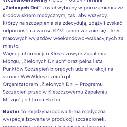
Wczesnowiosenny
(16.03 – 03.04)
termin
„Zielonych Dni”
został wybrany w porozumieniu ze
środowiskiem medycznym, tak, aby wszyscy,
którzy na szczepienia się zdecydują, zdążyli zyskać
odporność na wirusa KZM zanim zacznie się okres
masowych wyjazdów weekendowo-wakacyjnych za
miasto.
Więcej informacji o Kleszczowym Zapaleniu
Mózgu, „Zielonych Dniach” oraz pełna lista
Punktów Szczepień biorących udział w akcji na
stronie WWW.kleszczeinfo.pl
Organizatorem „Zielonych Dni – Programu
Szczepień przeciw Kleszczowemu Zapaleniu
Mózgu” jest firma Baxter.
Baxter
to międzynarodowa firma medyczna
wyspecjalizowana w produkcji szczepionek,
preparatów i sprzętu, używanych w leczeniu