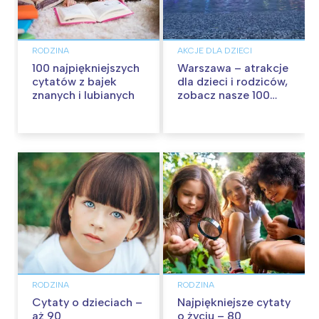
RODZINA
AKCJE DLA DZIECI
100 najpiękniejszych
Warszawa – atrakcje
cytatów z bajek
dla dzieci i rodziców,
znanych i lubianych
zobacz nasze 100
propozycji na
wspólną zabawę!
RODZINA
RODZINA
Cytaty o dzieciach –
Najpiękniejsze cytaty
aż 90
o życiu – 80