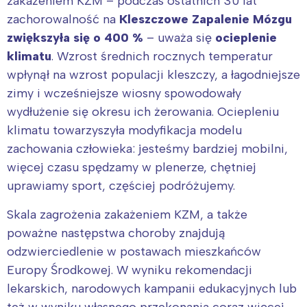
zakażeniem KZM – podczas ostatnich 30 lat
zachorowalność na
Kleszczowe Zapalenie Mózgu
zwiększyła się o 400 %
– uważa się
ocieplenie
klimatu
. Wzrost średnich rocznych temperatur
wpłynął na wzrost populacji kleszczy, a łagodniejsze
zimy i wcześniejsze wiosny spowodowały
wydłużenie się okresu ich żerowania. Ociepleniu
klimatu towarzyszyła modyfikacja modelu
zachowania człowieka: jesteśmy bardziej mobilni,
więcej czasu spędzamy w plenerze, chętniej
uprawiamy sport, częściej podróżujemy.
Skala zagrożenia zakażeniem KZM, a także
poważne następstwa choroby znajdują
odzwierciedlenie w postawach mieszkańców
Europy Środkowej. W wyniku rekomendacji
lekarskich, narodowych kampanii edukacyjnych lub