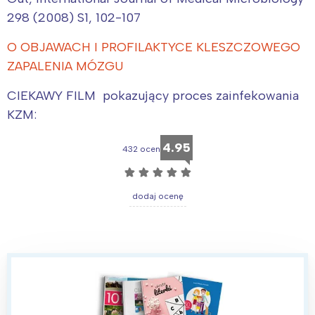
298 (2008) S1, 102-107
O OBJAWACH I PROFILAKTYCE KLESZCZOWEGO
ZAPALENIA MÓZGU
CIEKAWY FILM pokazujący proces zainfekowania
KZM:
4.95
432 ocen
☆
☆
☆
☆
☆
dodaj ocenę