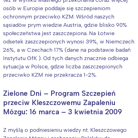
też w wyniku własnego przekonania coraz więcej
osób w Europie poddaje się szczepieniom
ochronnym przeciwko KZM. Wśród naszych
sąsiadów prym wiedzie Austria, gdzie blisko 90%
społeczeństwa jest zaszczepiona. Na Łotwie
odsetek zaszczepionych wynosi 39%, w Niemczech
26%, a w Czechach 17% (dane na podstawie badań
Instytutu GfK ). Od tych danych znacznie odbiega
sytuacja w Polsce, gdzie liczba zaszczepionych
przeciwko KZM nie przekracza 1-2%.
Interesują mnie wydarzenia z
Zielone Dni – Program Szczepień
tego regionu:
przeciw Kleszczowemu Zapaleniu
Mózgu: 16 marca – 3 kwietnia 2009
Warszawa
Śląsk
Łódź
Kraków
Z myślą o podniesieniu wiedzy nt. Kleszczowego
Trójmiasto
Południe