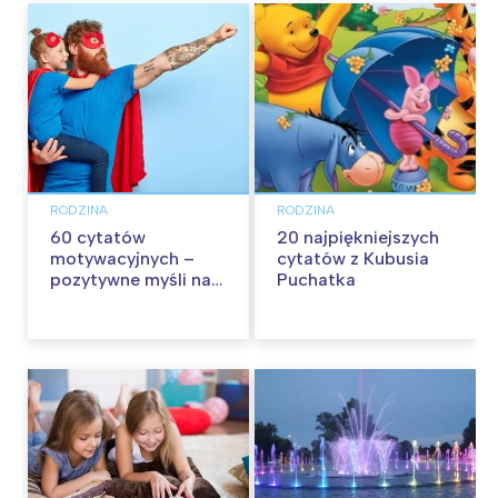
RODZINA
RODZINA
60 cytatów
20 najpiękniejszych
motywacyjnych –
cytatów z Kubusia
pozytywne myśli na
Puchatka
każdy dzień