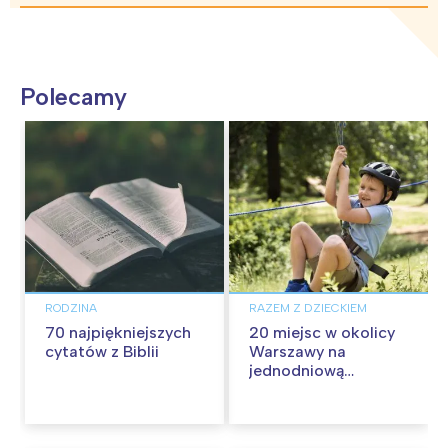
Polecamy
RODZINA
RAZEM Z DZIECKIEM
70 najpiękniejszych
20 miejsc w okolicy
cytatów z Biblii
Warszawy na
jednodniową
wycieczkę z dziećmi