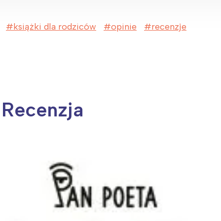
książki dla rodziców
opinie
recenzje
. Recenzja