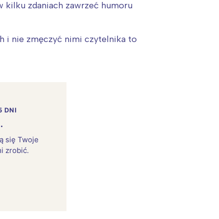
ę w kilku zdaniach zawrzeć humoru
 i nie zmęczyć nimi czytelnika to
5 DNI
.
rą się Twoje
i zrobić.