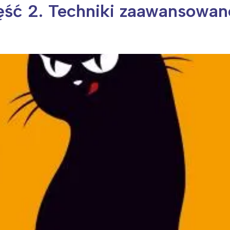
ść 2. Techniki zaawansowan
ia i jej płatki
Pszczoła i kwitnący ul