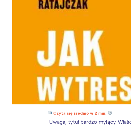
Czyta się średnio w 2 min.
Uwaga, tytuł bardzo mylący. Właśc