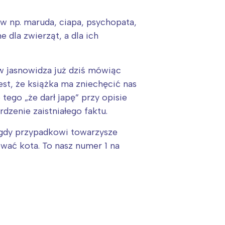
w np. maruda, ciapa, psychopata,
 dla zwierząt, a dla ich
w jasnowidza już dziś mówiąc
est, że książka ma zniechęcić nas
tego „że darł japę” przy opisie
dzenie zaistniałego faktu.
 gdy przypadkowi towarzysze
ować kota. To nasz numer 1 na
: