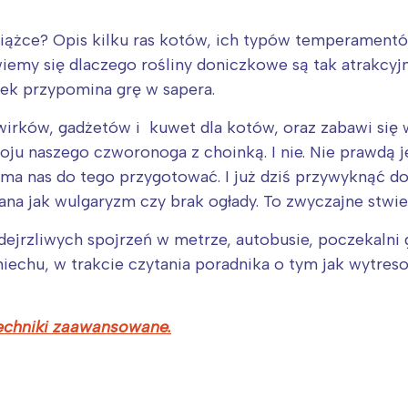
iążce? Opis kilku ras kotów, ich typów temperamentó
iemy się dlaczego rośliny doniczkowe są tak atrakcyjne
zek przypomina grę w sapera.
irków, gadżetów i kuwet dla kotów, oraz zabawi się 
oju naszego czworonoga z choinką. I nie. Nie prawdą j
, ma nas do tego przygotować. I już dziś przywyknąć do 
ana jak wulgaryzm czy brak ogłady. To zwyczajne stwier
dejrzliwych spojrzeń w metrze, autobusie, poczekalni
iechu, w trakcie czytania poradnika o tym jak wytres
Interesują mnie wydarzenia z tego regionu
echniki zaawansowane.
arszawa
Śląsk
ódź
Kraków