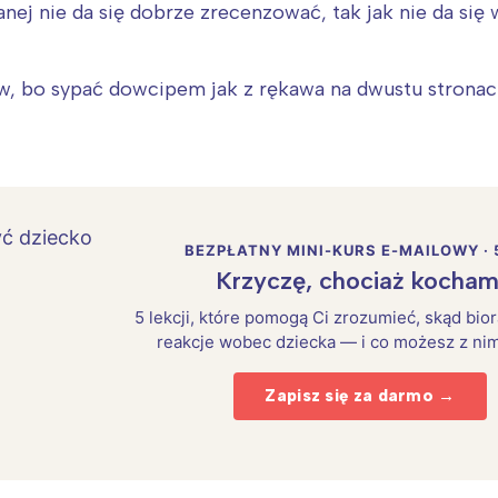
anej nie da się dobrze zrecenzować, tak jak nie da si
, bo sypać dowcipem jak z rękawa na dwustu stronach
BEZPŁATNY MINI-KURS E-MAILOWY · 
Krzyczę, chociaż kocham
5 lekcji, które pomogą Ci zrozumieć, skąd bio
reakcje wobec dziecka — i co możesz z nim
Zapisz się za darmo →