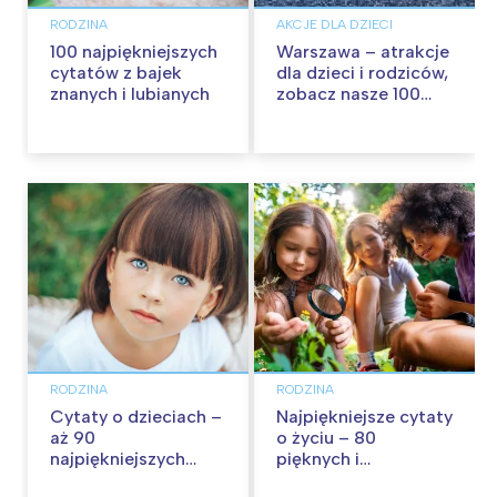
RODZINA
AKCJE DLA DZIECI
100 najpiękniejszych
Warszawa – atrakcje
cytatów z bajek
dla dzieci i rodziców,
znanych i lubianych
zobacz nasze 100
propozycji na
wspólną zabawę!
RODZINA
RODZINA
Cytaty o dzieciach –
Najpiękniejsze cytaty
aż 90
o życiu – 80
najpiękniejszych
pięknych i
cytatów o
inspirujących myśli