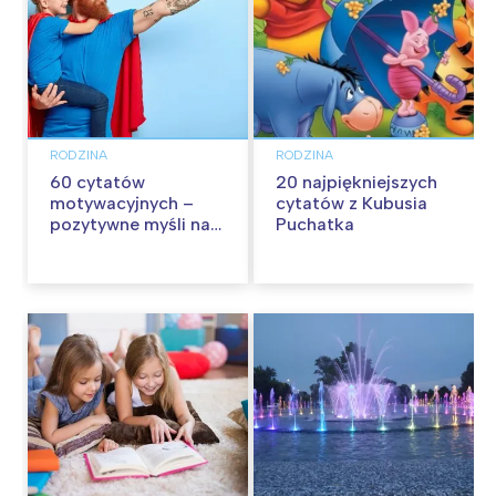
RODZINA
RODZINA
60 cytatów
20 najpiękniejszych
motywacyjnych –
cytatów z Kubusia
pozytywne myśli na
Puchatka
każdy dzień