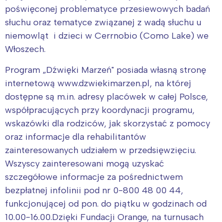
poświęconej problematyce przesiewowych badań
słuchu oraz tematyce związanej z wadą słuchu u
niemowląt i dzieci w Cerrnobio (Como Lake) we
Włoszech.
Program „Dźwięki Marzeń" posiada własną stronę
internetową www.dzwiekimarzen.pl, na której
dostępne są m.in. adresy placówek w całej Polsce,
współpracujących przy koordynacji programu,
wskazówki dla rodziców, jak skorzystać z pomocy
Interesują mnie wydarzenia z
oraz informacje dla rehabilitantów
tego regionu:
zainteresowanych udziałem w przedsięwzięciu.
Wszyscy zainteresowani mogą uzyskać
Warszawa
Śląsk
szczegółowe informacje za pośrednictwem
Łódź
Kraków
bezpłatnej infolinii pod nr 0-800 48 00 44,
funkcjonującej od pon. do piątku w godzinach od
Trójmiasto
Południe
10.00-16.00.Dzięki Fundacji Orange, na turnusach
Poznań
Północ