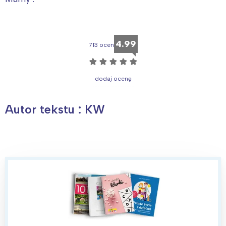
4.99
713 ocen
☆
☆
☆
☆
☆
dodaj ocenę
Autor tekstu : KW