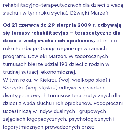
rehabilitacyjno-terapeutycznych dla dzieci z wadą
Wrocław
Wszystkie
słuchu i w tym roku słychać Dźwięki Marzeń
Wybieram
Od 21 czerwca do 29 sierpnia 2009 r. odbywają
się turnusy rehabilitacyjno – terapeutyczne dla
dzieci z wadą słuchu i ich opiekunów,
które co
roku Fundacja Orange organizuje w ramach
programu Dźwięki Marzeń. W tegorocznych
turnusach bierze udział 193 dzieci z rodzin w
trudnej sytuacji ekonomicznej.
W tym roku, w Kiekrzu (woj. wielkopolskie) i
Szczyrku (woj. śląskie) odbywa się siedem
dwutygodniowych turnusów terapeutycznych dla
dzieci z wadą słuchu i ich opiekunów. Podopieczni
uczestniczą w indywidualnych i grupowych
zajęciach logopedycznych, psychologicznych i
logorytmicznych prowadzonych przez