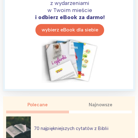
Trójmiasto
Południe
z wydarzeniami
w Twoim mieście
Poznań
Północ
i odbierz eBook za darmo!
Wrocław
Wszystkie
wybierz eBook dla siebie
Wybieram
Polecane
Najnowsze
70 najpiękniejszych cytatów z Biblii