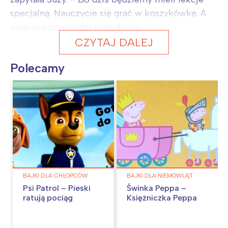
specjalną. Nauczycie się grać w koszykówkę. A
zajęcia poprowadzi prawdziwy...
CZYTAJ DALEJ
Polecamy
BAJKI DLA CHŁOPCÓW
BAJKI DLA NIEMOWLĄT
Psi Patrol – Pieski
Świnka Peppa –
ratują pociąg
Księżniczka Peppa