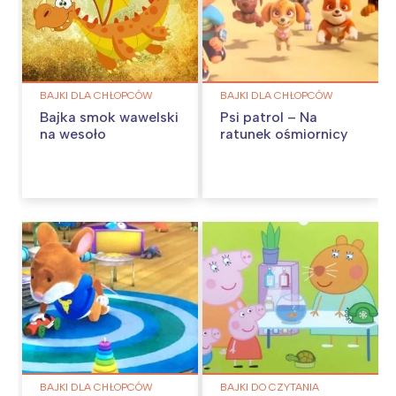
BAJKI DLA CHŁOPCÓW
BAJKI DLA CHŁOPCÓW
Bajka smok wawelski
Psi patrol – Na
na wesoło
ratunek ośmiornicy
BAJKI DLA CHŁOPCÓW
BAJKI DO CZYTANIA