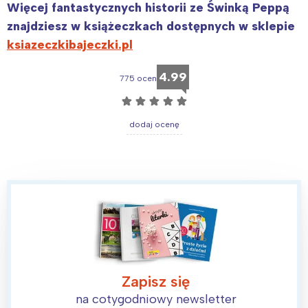
Więcej fantastycznych historii ze Świnką Peppą
znajdziesz w książeczkach dostępnych w sklepie
ksiazeczkibajeczki.pl
4.99
775 ocen
☆
☆
☆
☆
☆
dodaj ocenę
Interesują mnie wydarzenia z
tego regionu:
Warszawa
Śląsk
Zapisz się
Łódź
Kraków
na cotygodniowy newsletter