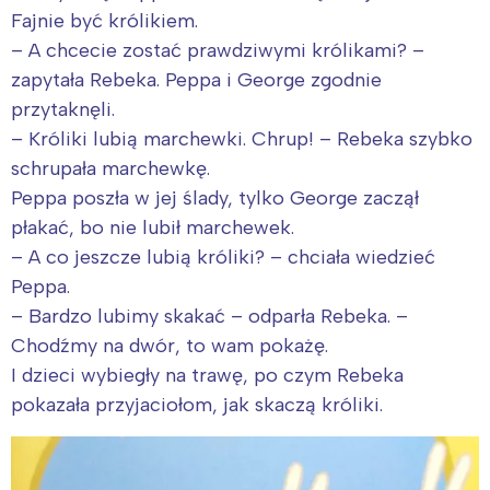
Fajnie być królikiem.
– A chcecie zostać prawdziwymi królikami? –
zapytała Rebeka. Peppa i George zgodnie
przytaknęli.
– Króliki lubią marchewki. Chrup! – Rebeka szybko
schrupała marchewkę.
Peppa poszła w jej ślady, tylko George zaczął
płakać, bo nie lubił marchewek.
– A co jeszcze lubią króliki? – chciała wiedzieć
Peppa.
– Bardzo lubimy skakać – odparła Rebeka. –
Chodźmy na dwór, to wam pokażę.
I dzieci wybiegły na trawę, po czym Rebeka
pokazała przyjaciołom, jak skaczą króliki.