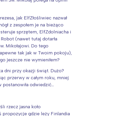
iem Św. Mikołaj polega na opinii
zesa, jak ElfZłośliwiec nazwał
ógł z zespołem je na bieżąco
steruje sprzętem, ElfZdolniacha i
 Robot (nawet tutaj dotarła
Św. Mikołajowi. Do tego
 zapewne tak jak w Twoim pokoju),
ogo jeszcze nie wymieniłem?
a dni przy okazji świąt. Dużo?
siąc przerwy w całym roku, mniej
ów postanowiła odwiedzić…
li rzecz jasna koło
ś propozycje gdzie leży Finlandia