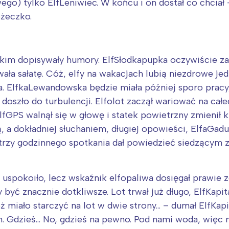
o) tylko ElfLeniwiec. W końcu i on dostał co chciał –
żeczko.
tkim dopisywały humory. ElfSłodkapupka oczywiście z
ała sałatę. Cóż, elfy na wakacjach lubią niezdrowe jed
. ElfkaLewandowska będzie miała później sporo pracy
doszło do turbulencji. Elfolot zaczął wariować na całeg
fGPS walnął się w głowę i statek powietrzny zmienił k
 a dokładniej słuchaniem, długiej opowieści, ElfaGaduł
 trzy godzinnego spotkania dał powiedzieć siedzącym z
 uspokoiło, lecz wskaźnik elfopaliwa dosięgał prawie
 być znacznie dotkliwsze. Lot trwał już długo, ElfKapit
ż miało starczyć na lot w dwie strony… – dumał ElfKapi
em. Gdzieś… No, gdzieś na pewno. Pod nami woda, więc