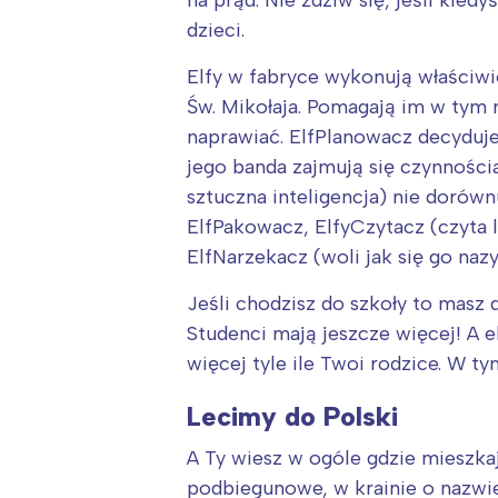
na prąd. Nie zdziw się, jeśli kie
T
dzieci.
P
W
Elfy w fabryce wykonują właściwi
Św. Mikołaja. Pomagają im w tym
naprawiać. ElfPlanowacz decyduje,
jego banda zajmują się czynnościa
sztuczna inteligencja) nie dorówn
ElfPakowacz, ElfyCzytacz (czyta 
ElfNarzekacz (woli jak się go na
Jeśli chodzisz do szkoły to masz 
Studenci mają jeszcze więcej! A 
więcej tyle ile Twoi rodzice. W 
Lecimy do Polski
A Ty wiesz w ogóle gdzie mieszka
podbiegunowe, w krainie o nazwie 