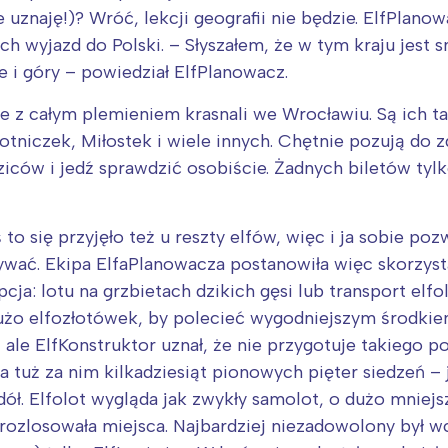
e uznaję!)? Wróć, lekcji geografii nie będzie. ElfPlan
 wyjazd do Polski. – Słyszałem, że w tym kraju jest s
 i góry – powiedział ElfPlanowacz.
e z całym plemieniem krasnali we Wrocławiu. Są ich t
otniczek, Miłostek i wiele innych. Chętnie pozują do z
iców i jedź sprawdzić osobiście. Żadnych biletów tylk
 to się przyjęło też u reszty elfów, więc i ja sobie p
ać. Ekipa ElfaPlanowacza postanowiła więc skorzystać 
ja: lotu na grzbietach dzikich gęsi lub transport elfol
dużo elfozłotówek, by polecieć wygodniejszym środkie
, ale ElfKonstruktor uznał, że nie przygotuje takiego 
 a tuż za nim kilkadziesiąt pionowych pięter siedzeń 
dół. Elfolot wygląda jak zwykły samolot, o dużo mniejs
rozlosowała miejsca. Najbardziej niezadowolony był wc