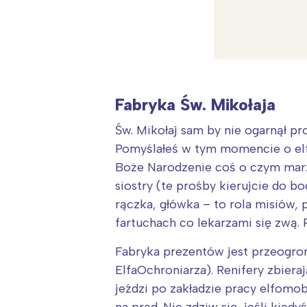
Fabryka Św. Mikołaja
Św. Mikołaj sam by nie ogarnął pr
Pomyślałeś w tym momencie o elfa
Boże Narodzenie coś o czym marzą
siostry (te prośby kierujcie do b
rączka, główka – to rola misiów,
fartuchach co lekarzami się zwą.
Fabryka prezentów jest przeogro
W
ElfaOchroniarza). Renifery zbiera
Ł
jeździ po zakładzie pracy elfom