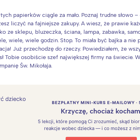
tych papierków ciągle za mało. Poznaj trudne słowo – 
sz liczyć na fajniejsze zakupy. A wiesz, że prawie każ
ko ze sklepu, bluzeczka, ściana, lampa, zabawka, sam
e, wiele, wiele godzin. Stop. To miała być bajka a ni
Racja! Już przechodzę do rzeczy. Powiedziałem, że wsz
ł Tobie osobiście szef największej firmy na świecie. Wi
mpanię Św. Mikołaja.
BEZPŁATNY MINI-KURS E-MAILOWY · 
Krzyczę, chociaż kocham
5 lekcji, które pomogą Ci zrozumieć, skąd bio
reakcje wobec dziecka — i co możesz z nim