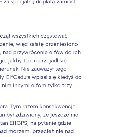
 za specjalną dopłatą zamiast
aczął wszystkich częstować
zenie, więc sałatę przeniesiono
, nad przywrócenie elfów do ich
o, jakby to on przejadł się
ierunek. Nie zauważył tego
y. ElfGaduła wpisał się kiedyś do
 nim innymi elfom tylko trzy
 zera. Tym razem konsekwencje
an był zdziwiony, że jeszcze nie
tan ElfGPS, na pytanie gdzie
 nad morzem, przecież nie nad