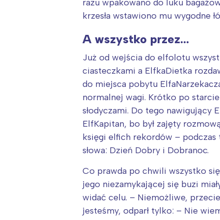
razu wpakowano do luku bagażoweg
krzesła wstawiono mu wygodne łó
A wszystko przez…
Już od wejścia do elfolotu wszys
ciasteczkami a ElfkaDietka rozdaw
do miejsca pobytu ElfaNarzekacza
normalnej wagi. Krótko po starcie 
słodyczami. Do tego nawigujący El
ElfKapitan, bo był zajęty rozmową,
księgi elfich rekordów – podczas
słowa: Dzień Dobry i Dobranoc.
Co prawda po chwili wszystko się
jego niezamykającej się buzi miały
widać celu. – Niemożliwe, przecie
jesteśmy, odparł tylko: – Nie wi