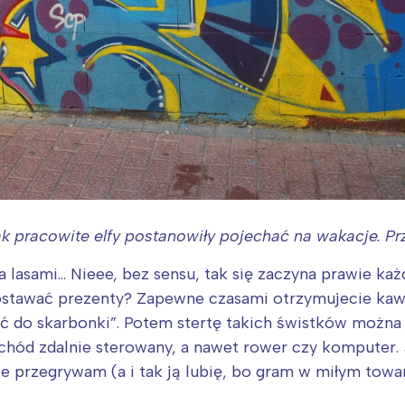
k pracowite elfy postanowiły pojechać na wakacje. P
 lasami… Nieee, bez sensu, tak się zaczyna prawie każ
ostawać prezenty? Zapewne czasami otrzymujecie kawa
uć do skarbonki”. Potem stertę takich świstków można
mochód zdalnie sterowany, a nawet rower czy komputer.
e przegrywam (a i tak ją lubię, bo gram w miłym towar