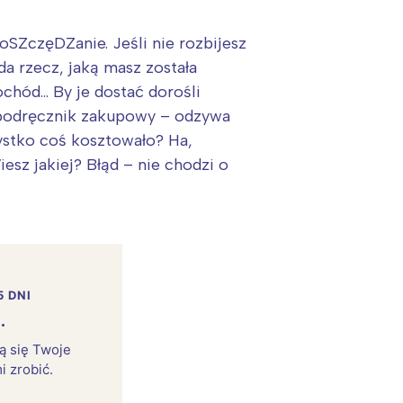
oSZczęDZanie. Jeśli nie rozbijesz
da rzecz, jaką masz została
ochód… By je dostać dorośli
e podręcznik zakupowy – odzywa
ystko coś kosztowało? Ha,
esz jakiej? Błąd – nie chodzi o
5 DNI
.
rą się Twoje
i zrobić.