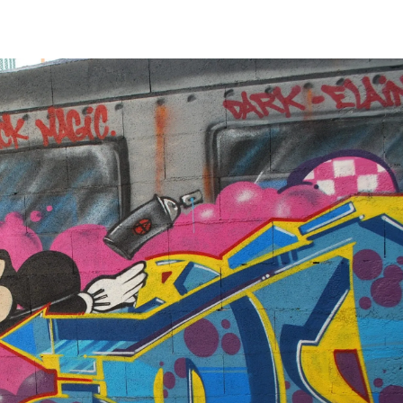
ia i jej płatki
Pszczoła i kwitnący ul