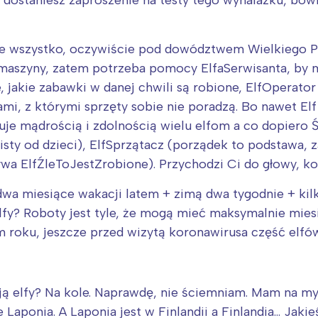
dyś dostaniesz zaproszenie na testy tego wynalazku, bow
rójmiasto
Południe
oznań
Północ
rocław
Wszystkie
e wszystko, oczywiście pod dowództwem Wielkiego Pre
 maszyny, zatem potrzeba pomocy ElfaSerwisanta, by m
Wybieram
 jakie zabawki w danej chwili są robione, ElfOperator 
mi, z którymi sprzęty sobie nie poradzą. Bo nawet Elf
uje mądrością i zdolnością wielu elfom a co dopiero 
listy od dzieci), ElfSprzątacz (porządek to podstawa,
zywa ElfŹleToJestZrobione). Przychodzi Ci do głowy, k
dwa miesiące wakacji latem + zimą dwa tygodnie + kilk
elfy? Roboty jest tyle, że mogą mieć maksymalnie mie
tym roku, jeszcze przed wizytą koronawirusa część elf
ją elfy? Na kole. Naprawdę, nie ściemniam. Mam na myś
Laponia. A Laponia jest w Finlandii a Finlandia… Jakie