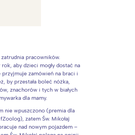
o zatrudnia pracowników.
 rok, aby dzieci mogły dostać na
e przyjmuje zamówień na braci i
eż, by przestała boleć nóżka,
ów, znachorów i tych w białych
:
 zmywarka dla mamy.
am nie wpuszczono (premia dla
lfZoolog), zatem Św. Mikołaj
 pracuje nad nowym pojazdem –