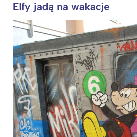
Elfy jadą na wakacje
Wiosenny koncert ptaków na płocie
Kwitnąca wiśn