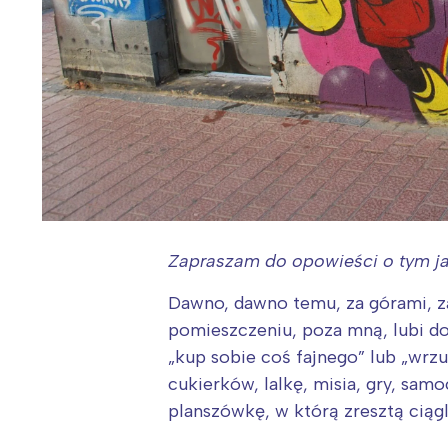
Zapraszam do opowieści o tym ja
Dawno, dawno temu, za górami, za
pomieszczeniu, poza mną, lubi d
„kup sobie coś fajnego” lub „wrz
cukierków, lalkę, misia, gry, sa
planszówkę, w którą zresztą ciągl