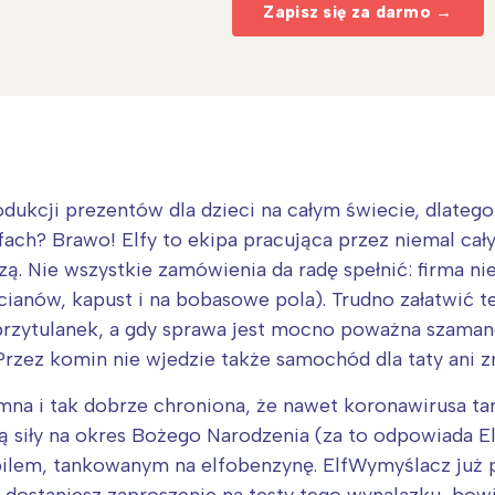
Zapisz się za darmo →
odukcji prezentów dla dzieci na całym świecie, dlateg
ch? Brawo! Elfy to ekipa pracująca przez niemal cały
. Nie wszystkie zamówienia da radę spełnić: firma ni
ocianów, kapust i na bobasowe pola). Trudno załatwić t
 przytulanek, a gdy sprawa jest mocno poważna szaman
Interesują mnie wydarzenia z tego regionu
 Przez komin nie wjedzie także samochód dla taty ani
mna i tak dobrze chroniona, że nawet koronawirusa t
arszawa
Śląsk
ją siły na okres Bożego Narodzenia (za to odpowiada E
ódź
Kraków
obilem, tankowanym na elfobenzynę. ElfWymyślacz już