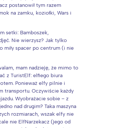
owacz postanowił tym razem
mok na zamku, koziołki, Wars i
am setki: Bamboszek,
djęć. Nie wierzysz? Jak tylko
o miły spacer po centrum (i nie
ozwalam, mam nadzieję, że mimo to
z TuristElf: elfiego biura
otem. Ponieważ elfy pilnie i
m transportu. Oczywiście każdy
pojazdu. Wyobrażacie sobie – z
– jedno nad drugim? Taka maszyna
zych rozmiarach, wszak elfy nie
ale nie ElfNarzekacz (jego od