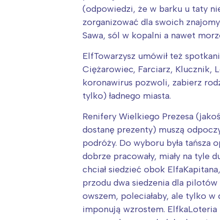
(odpowiedzi, że w barku u taty ni
zorganizować dla swoich znajomych
Sawa, sól w kopalni a nawet morze
ElfTowarzysz umówił też spotkani
Ciężarowiec, Farciarz, Klucznik, L
koronawirus pozwoli, zabierz rodz
tylko) ładnego miasta.
Renifery Wielkiego Prezesa (jakoś
dostanę prezenty) muszą odpoczyw
podróży. Do wyboru była tańsza opc
dobrze pracowały, miały na tyle 
chciał siedzieć obok ElfaKapitana
przodu dwa siedzenia dla pilotów
owszem, poleciałaby, ale tylko w 
imponują wzrostem. ElfkaLoteria 