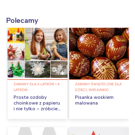
Polecamy
ZABAWY DLA 3 LATKÓW I 4
ZABAWY ŚWIĄTECZNE DLA
LATKÓW
DZIECI, WIELKANOC
Proste ozdoby
Pisanka woskiem
choinkowe z papieru
malowana
i nie tylko – zróbcie
je w domu!