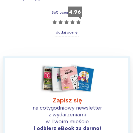
4.96
865 ocen
☆
☆
☆
☆
☆
dodaj ocenę
Interesują mnie wydarzenia z
tego regionu:
Zapisz się
na cotygodniowy newsletter
Warszawa
Śląsk
z wydarzeniami
Łódź
Kraków
w Twoim mieście
Trójmiasto
Południe
i odbierz eBook za darmo!