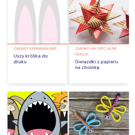
ZABAWY KARNAWAŁOWE
ZABAWY NA SPECJALNE
OKAZJE
Uszy królika do
druku
Gwiazdki z papieru
na choinkę