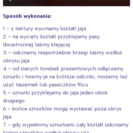
Sposób wykonania:
1 – z tektury wycinamy kształt jaja
2 – na wycięty kształt przyklejamy pasy
dwustronnej taśmy klejącej
3 – odcinamy niepotrzebne brzegi taśmy wzdłuż
obrysu jaja
4 – od starych torebek prezentowych odłączamy
sznurki i tniemy je na krótsze odcinki, możemy też
użyć tasiemek lub paseczków filcu
5 – sznurki przyklejamy do jaja jeden obok
drugiego
6 – końce sznurków mogą wystawać poza obrys
jaja
7 – gdy wypełnimy sznurkami cały kształt odcinamy
końce sznurków wzdłuż obrysu jaja