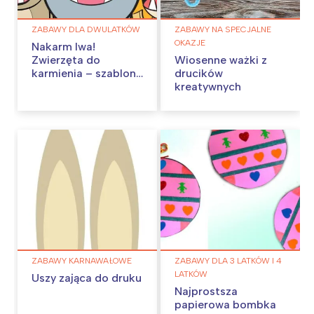
ZABAWY DLA DWULATKÓW
ZABAWY NA SPECJALNE
OKAZJE
Nakarm lwa!
Zwierzęta do
Wiosenne ważki z
karmienia – szablony
drucików
do pobrania
kreatywnych
ZABAWY KARNAWAŁOWE
ZABAWY DLA 3 LATKÓW I 4
LATKÓW
Uszy zająca do druku
Najprostsza
papierowa bombka