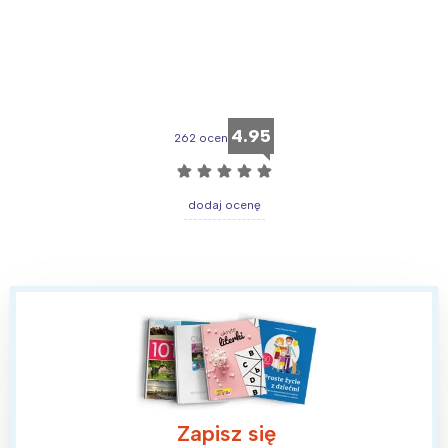
4.95
262 ocen
☆
☆
☆
☆
☆
dodaj ocenę
Zapisz się