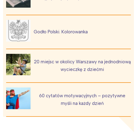
Godło Polski. Kolorowanka
Interesują mnie wydarzenia z
tego regionu:
20 miejsc w okolicy Warszawy na jednodniową
Warszawa
Śląsk
wycieczkę z dziećmi
Łódź
Kraków
Trójmiasto
Południe
Poznań
Północ
60 cytatów motywacyjnych – pozytywne
Wrocław
Wszystkie
myśli na każdy dzień
Wybieram