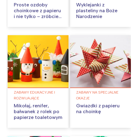
Proste ozdoby
Wyklejanki z
choinkowe z papieru
plasteliny na Boże
i nie tylko – zróbcie
Narodzenie
je w domu!
ZABAWY EDUKACYJNE I
ZABAWY NA SPECJALNE
ROZWIJAJĄCE
OKAZJE
Mikołaj, renifer,
Gwiazdki z papieru
bałwanek z rolek po
na choinkę
papierze toaletowym