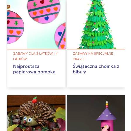
ZABAWY DLA 3 LATKÓW I 4
ZABAWY NA SPECJALNE
LATKÓW
OKAZJE
Najprostsza
Świąteczna choinka z
papierowa bombka
bibuły