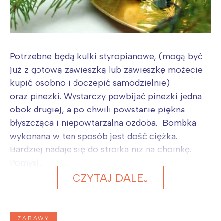
Potrzebne będą kulki styropianowe, (mogą być
już z gotową zawieszką lub zawieszkę możecie
kupić osobno i doczepić samodzielnie)
oraz pinezki. Wystarczy powbijać pinezki jedna
obok drugiej, a po chwili powstanie piękna
błyszcząca i niepowtarzalna ozdoba. Bombka
wykonana w ten sposób jest dość ciężka.
Bardziej nadaje się do stroika niż na choinkę.
Pomysł...
CZYTAJ DALEJ
ZABAWY