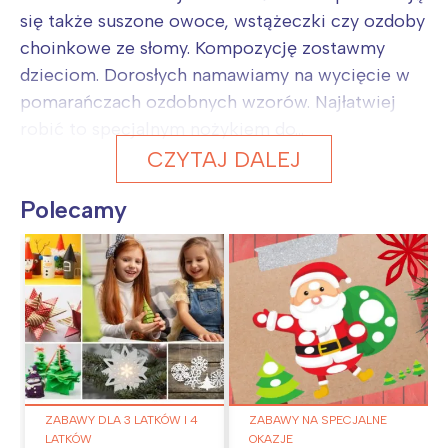
się także suszone owoce, wstążeczki czy ozdoby
choinkowe ze słomy. Kompozycję zostawmy
dzieciom. Dorosłych namawiamy na wycięcie w
pomarańczach ozdobnych wzorów. Najłatwiej
robić to specjalnym nożykiem do...
CZYTAJ DALEJ
Polecamy
ZABAWY DLA 3 LATKÓW I 4
ZABAWY NA SPECJALNE
LATKÓW
OKAZJE