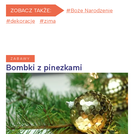
ZOBACZ TAKŻE:
Boże Narodzenie
dekoracje
zima
ZABAWY
Bombki z pinezkami