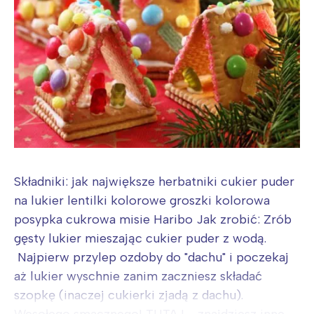
Trójmiasto
Południe
Poznań
Północ
Wrocław
Wszystkie
Wybieram
Składniki: jak największe herbatniki cukier puder
na lukier lentilki kolorowe groszki kolorowa
posypka cukrowa misie Haribo Jak zrobić: Zrób
gęsty lukier mieszając cukier puder z wodą.
Najpierw przylep ozdoby do "dachu" i poczekaj
aż lukier wyschnie zanim zaczniesz składać
szopkę (inaczej cukierki zjadą z dachu).
Wesołego smacznego! TUTAJ - znajdziesz inne...