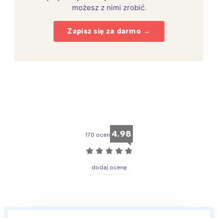
możesz z nimi zrobić.
Zapisz się za darmo →
4.98
170 ocen
☆
☆
☆
☆
☆
dodaj ocenę