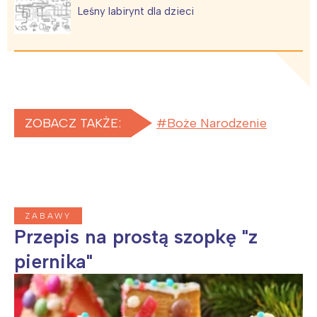
Leśny labirynt dla dzieci
ZOBACZ TAKŻE:
Boże Narodzenie
Interesują mnie wydarzenia z
ZABAWY
Przepis na prostą szopkę "z
tego regionu:
piernika"
Warszawa
Śląsk
Łódź
Kraków