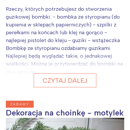
Rzeczy, których potrzebujesz do stworzenia
guzikowej bombki: - bombka ze styropianu (do
kupienia w sklepach papierniczych) - szpilki z
perełkami na końcach lub klej na gorąco -
najlepiej pistolet do kleju - guziki - wstążeczka
Bombkę ze styropianu ozdabiamy guzikami.
Najlepiej będą wyglądać takie, o jednakowej
wielkości. Można je przytwierdzać do bombki na
dwa sposoby....
CZYTAJ DALEJ
ZABAWY
Dekoracja na choinkę - motylek