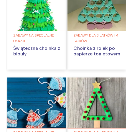
ZABAWY NA SPECJALNE
ZABAWY DLA 3 LATKÓW I 4
OKAZJE
LATKÓW
Świąteczna choinka z
Choinka z rolek po
bibuły
papierze toaletowym