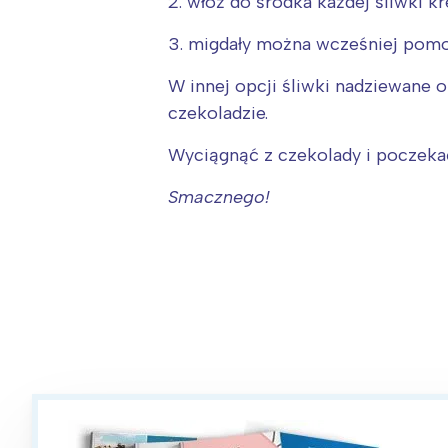
2. włóż do środka każdej śliwki 
3. migdały można wcześniej pomoc
W innej opcji śliwki nadziewane
czekoladzie.
Wyciągnąć z czekolady i poczekać
Smacznego!
W
Ł