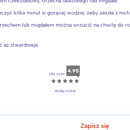
krem czekoladowy, orzecha laskowego lub migdała
zyć kilka minut w gorącej wodzie, żeby zeszła z nich
 orzechem lub migdałem można wrzucić na chwilę do r
 aż stwardnieje.
4.95
284 ocen
☆
☆
☆
☆
☆
dodaj ocenę
Interesują mnie wydarzenia z tego regionu
arszawa
Śląsk
ódź
Kraków
Zapisz się