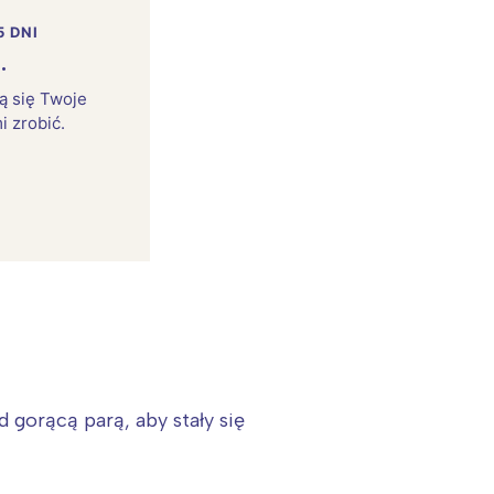
5 DNI
.
rą się Twoje
i zrobić.
 gorącą parą, aby stały się