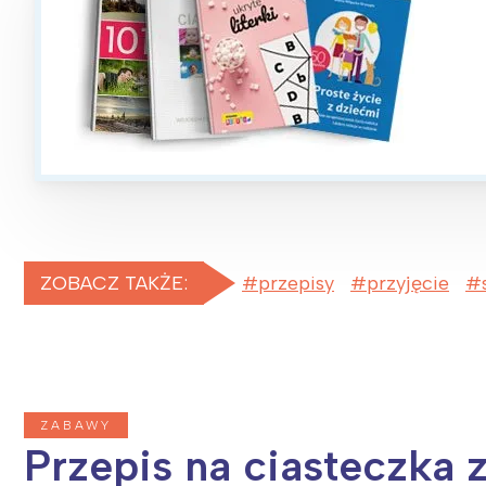
T
P
W
ZOBACZ TAKŻE:
przepisy
przyjęcie
ZABAWY
Przepis na ciasteczka 