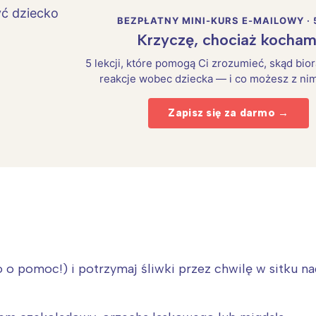
BEZPŁATNY MINI-KURS E-MAILOWY · 
Krzyczę, chociaż kocham
5 lekcji, które pomogą Ci zrozumieć, skąd bio
reakcje wobec dziecka — i co możesz z nim
Zapisz się za darmo →
 o pomoc!) i potrzymaj śliwki przez chwilę w sitku nad