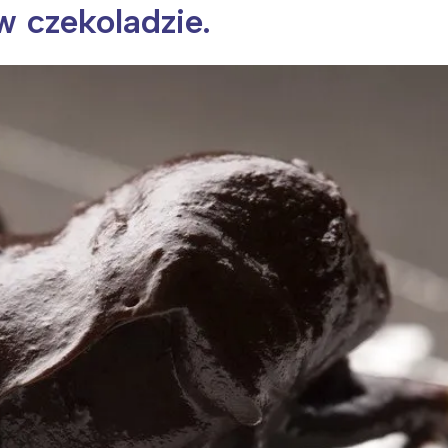
w czekoladzie.
ia i jej płatki
Pszczoła i kwitnący ul