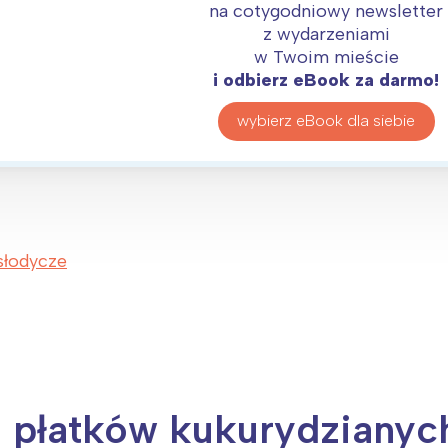
rójmiasto
Południe
na cotygodniowy newsletter
oznań
Północ
z wydarzeniami
w Twoim mieście
rocław
Wszystkie
i odbierz eBook za darmo!
Wybieram
wybierz eBook dla siebie
słodycze
z płatków kukurydzianyc