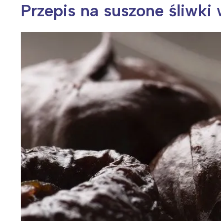
Przepis na suszone śliwki 
Wiosenny koncert ptaków na płocie
Kwitnąca wiśn