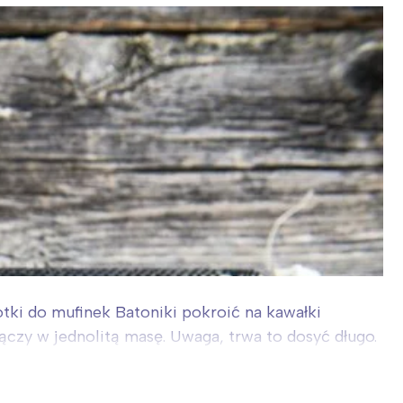
otki do mufinek Batoniki pokroić na kawałki
czy w jednolitą masę. Uwaga, trwa to dosyć długo.