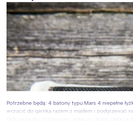
Potrzebne będą: 4 batony typu Mars 4 niepełne łyżk
wrzucić do garnka razem z masłem i podgrzewać na 
Gdy wszystko roztopi się i połączy, dodać płatki kuku