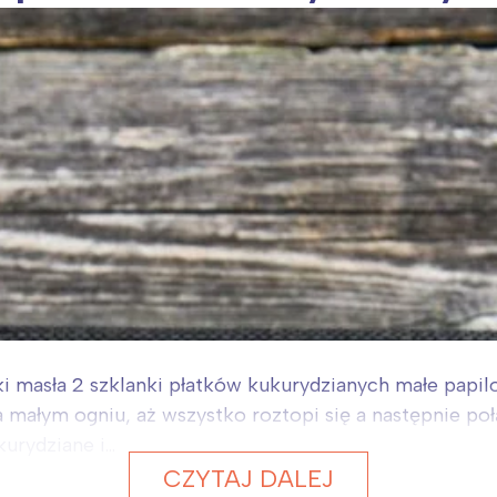
i masła 2 szklanki płatków kukurydzianych małe papil
małym ogniu, aż wszystko roztopi się a następnie połą
rydziane i...
CZYTAJ DALEJ