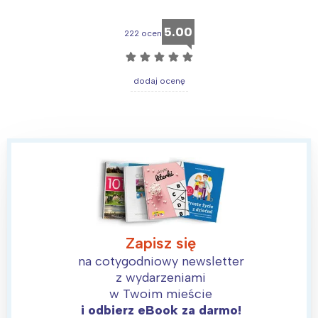
5.00
222 ocen
☆
☆
☆
☆
☆
dodaj ocenę
Zapisz się
na cotygodniowy newsletter
z wydarzeniami
w Twoim mieście
i odbierz eBook za darmo!