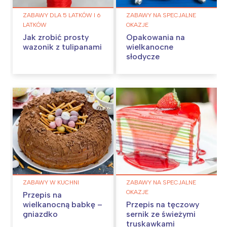
ZABAWY DLA 5 LATKÓW I 6
ZABAWY NA SPECJALNE
LATKÓW
OKAZJE
Jak zrobić prosty
Opakowania na
wazonik z tulipanami
wielkanocne
słodycze
ZABAWY W KUCHNI
ZABAWY NA SPECJALNE
OKAZJE
Przepis na
wielkanocną babkę –
Przepis na tęczowy
gniazdko
sernik ze świeżymi
truskawkami