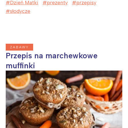
Dzień Matki
prezenty
przepisy
Wrocław
Wszystkie
słodycze
Wybieram
ZABAWY
Przepis na marchewkowe
muffinki