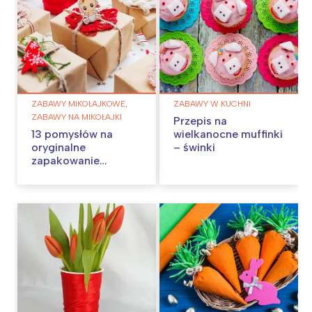
ZABAWY MIKOŁAJKOWE,
ZABAWY W KUCHNI
ZABAWY NA MIKOŁAJKI
Przepis na
13 pomysłów na
wielkanocne muffinki
oryginalne
– świnki
zapakowanie
prezentów