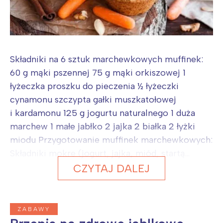
Składniki na 6 sztuk marchewkowych muffinek:
60 g mąki pszennej 75 g mąki orkiszowej 1
łyżeczka proszku do pieczenia ½ łyżeczki
cynamonu szczypta gałki muszkatołowej
i kardamonu 125 g jogurtu naturalnego 1 duża
marchew 1 małe jabłko 2 jajka 2 białka 2 łyżki
miodu Przygotowanie muffinek marchewkowych:
Składniki mokre (jogurt, jajka, miód, startą...
CZYTAJ DALEJ
ZABAWY