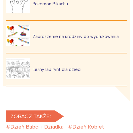
Pokemon Pikachu
Zaproszenie na urodziny do wydrukowania
Leśny labirynt dla dzieci
Interesują mnie wydarzenia z
tego regionu:
Warszawa
Śląsk
Łódź
Kraków
ZOBACZ TAKŻE:
Trójmiasto
Południe
Dzień Babci i Dziadka
Dzień Kobiet
Poznań
Północ