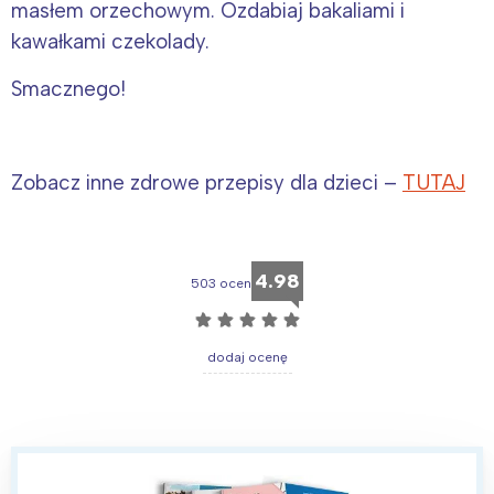
masłem orzechowym. Ozdabiaj bakaliami i
kawałkami czekolady.
Smacznego!
Zobacz inne zdrowe przepisy dla dzieci –
TUTAJ
4.98
503 ocen
☆
☆
☆
☆
☆
dodaj ocenę