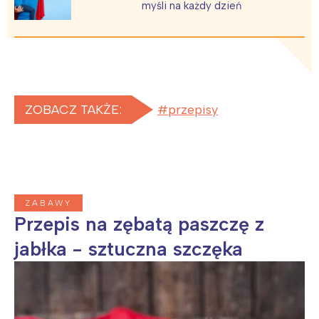
myśli na każdy dzień
ZOBACZ TAKŻE:
przepisy
ZABAWY
Przepis na zębatą paszczę z
Interesują mnie wydarzenia z
jabłka - sztuczna szczęka
tego regionu:
Warszawa
Śląsk