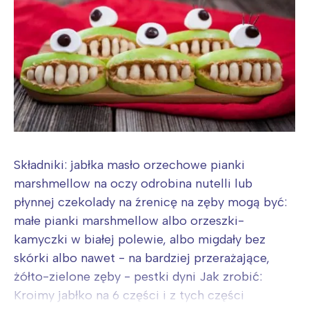
Łódź
Kraków
Trójmiasto
Południe
Poznań
Północ
Wrocław
Wszystkie
Wybieram
Składniki: jabłka masło orzechowe pianki
marshmellow na oczy odrobina nutelli lub
płynnej czekolady na źrenicę na zęby mogą być:
małe pianki marshmellow albo orzeszki-
kamyczki w białej polewie, albo migdały bez
skórki albo nawet - na bardziej przerażające,
żółto-zielone zęby - pestki dyni Jak zrobić:
Kroimy jabłko na 6 części i z tych części