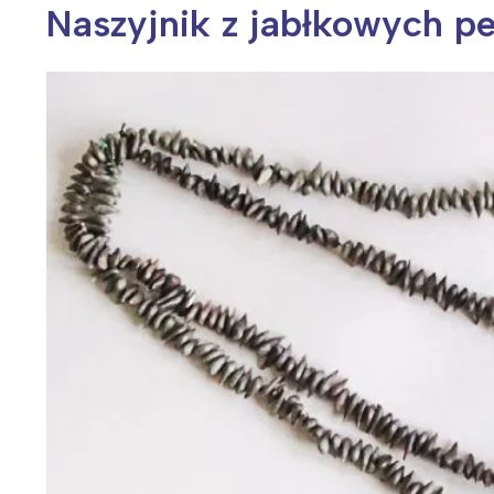
Naszyjnik z jabłkowych p
Wiosenny koncert ptaków na płocie
Kwitnąca wiśn