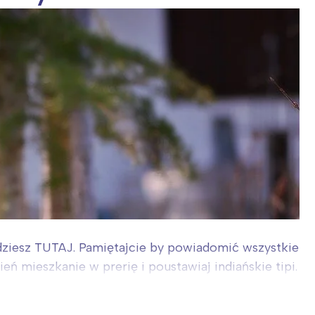
jdziesz TUTAJ. Pamiętajcie by powiadomić wszystkie
ień mieszkanie w prerię i poustawiaj indiańskie tipi.