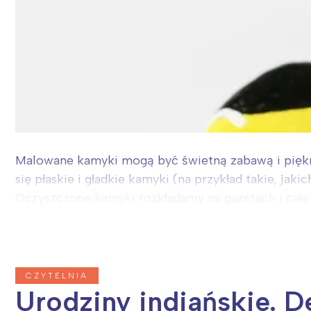
Malowane kamyki mogą być świetną zabawą i piękn
się płaskie i gładkie kamyki (na przykład takie, ja
Oczyszczone kamyki rozkładamy na gazetach i całe 
CZYTELNIA
Urodziny indiańskie. D