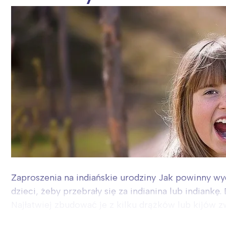
Zaproszenia na indiańskie urodziny Jak powinny wy
dzieci, żeby przebrały się za indianina lub indiankę
Najłatwiej zbudować je z kilku drążków lub kijów zw