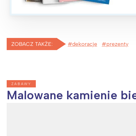
T
P
W
ZOBACZ TAKŻE:
dekoracje
prezenty
ZABAWY
Malowane kamienie bie