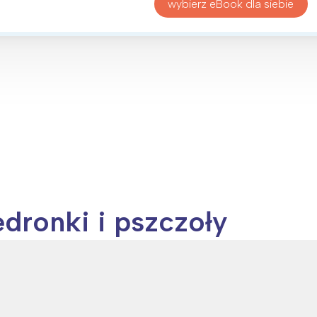
rójmiasto
Południe
wybierz eBook dla siebie
oznań
Północ
rocław
Wszystkie
Wybieram
dronki i pszczoły