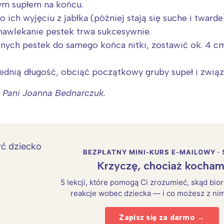
bym supłem na końcu.
ich wyjęciu z jabłka (później stają się suche i twarde)
 nawlekanie pestek trwa sukcesywnie.
nych pestek do samego końca nitki, zostawić ok. 4 c
ednią długość, obciąć początkowy gruby supeł i zwią
st Pani Joanna Bednarczuk.
BEZPŁATNY MINI-KURS E-MAILOWY · 
Krzyczę, chociaż kocham
5 lekcji, które pomogą Ci zrozumieć, skąd bio
reakcje wobec dziecka — i co możesz z nim
Zapisz się za darmo →