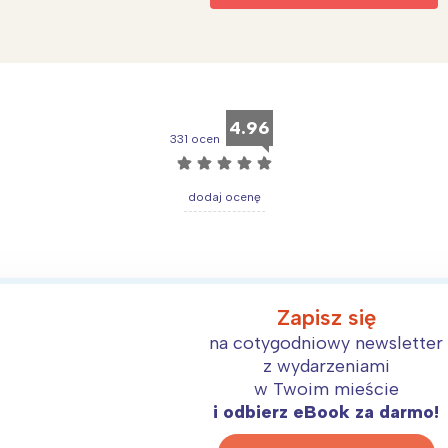
4.96
331 ocen
☆
☆
☆
☆
☆
dodaj ocenę
Zapisz się
Interesują mnie wydarzenia z tego regionu
na cotygodniowy newsletter
z wydarzeniami
w Twoim mieście
arszawa
Śląsk
i odbierz eBook za darmo!
ódź
Kraków