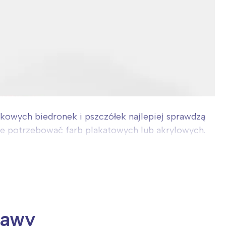
owych biedronek i pszczółek najlepiej sprawdzą
ecie potrzebować farb plakatowych lub akrylowych.
bawy