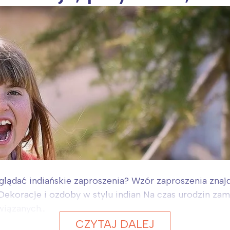
glądać indiańskie zaproszenia? Wzór zaproszenia zna
. Dekoracje i ozdoby w stylu indian Na czas urodzin zam
iązanych...
CZYTAJ DALEJ