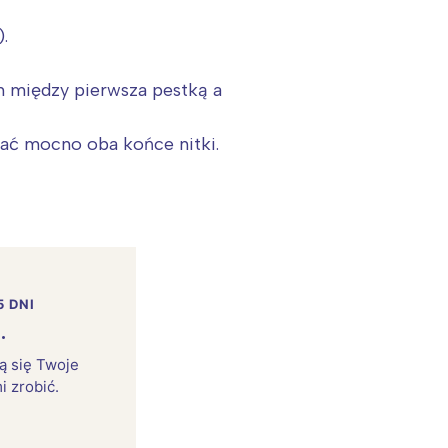
.
m między pierwsza pestką a
zać mocno oba końce nitki.
5 DNI
.
rą się Twoje
i zrobić.