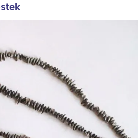
estek
ia i jej płatki
Pszczoła i kwitnący ul