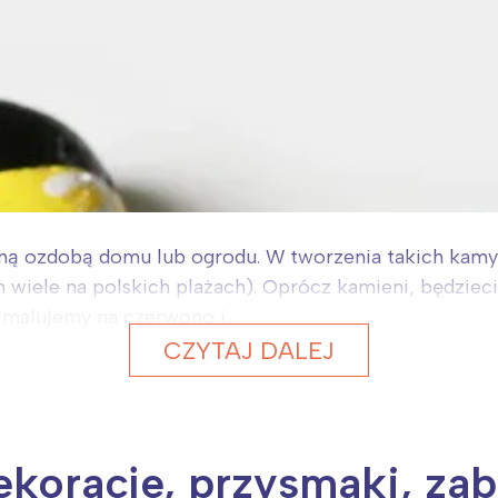
ą ozdobą domu lub ogrodu. W tworzenia takich kamyk
kich wiele na polskich plażach). Oprócz kamieni, będzi
malujemy na czerwono i...
CZYTAJ DALEJ
ekoracje, przysmaki, za