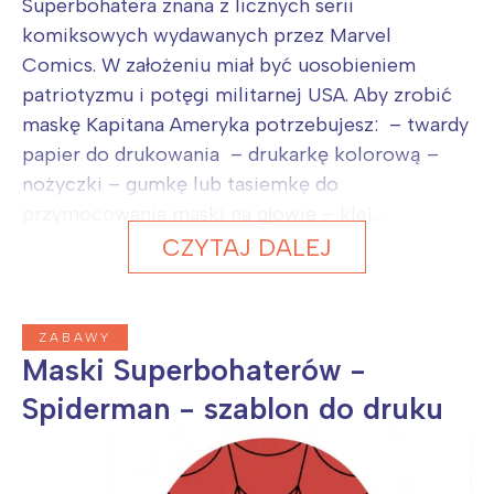
Superbohatera znana z licznych serii
komiksowych wydawanych przez Marvel
Comics. W założeniu miał być uosobieniem
patriotyzmu i potęgi militarnej USA. Aby zrobić
maskę Kapitana Ameryka potrzebujesz: – twardy
papier do drukowania – drukarkę kolorową –
nożyczki – gumkę lub tasiemkę do
przymocowania maski na głowie – klej...
CZYTAJ DALEJ
ZABAWY
Maski Superbohaterów -
Spiderman - szablon do druku