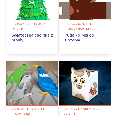
ZABAWY NA SPECJALNE
ZABAWY NA DZIEŃ
OKAZJE
PLUSZOWEGO MISIA
Świąteczna choinka z
Pudełko Miś do
bibuły
złożenia
ZABAWY EDUKACYJNE I
ZABAWY NA SPECJALNE
ROZWIJAJĄCE
OKAZJE