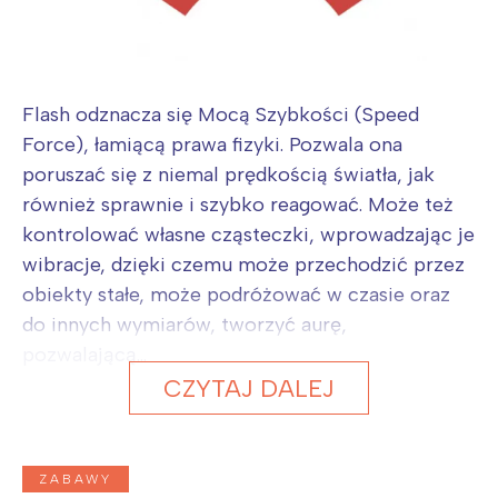
Trójmiasto
Południe
Poznań
Północ
Wrocław
Wszystkie
Flash odznacza się Mocą Szybkości (Speed
Wybieram
Force), łamiącą prawa fizyki. Pozwala ona
poruszać się z niemal prędkością światła, jak
również sprawnie i szybko reagować. Może też
kontrolować własne cząsteczki, wprowadzając je
wibracje, dzięki czemu może przechodzić przez
obiekty stałe, może podróżować w czasie oraz
do innych wymiarów, tworzyć aurę,
pozwalającą...
CZYTAJ DALEJ
ZABAWY