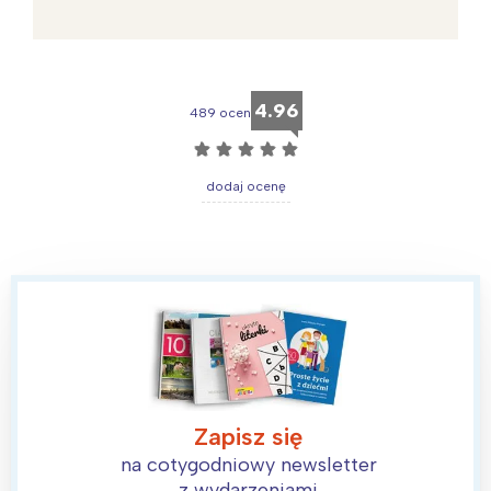
4.96
489 ocen
☆
☆
☆
☆
☆
dodaj ocenę
Zapisz się
na cotygodniowy newsletter
z wydarzeniami