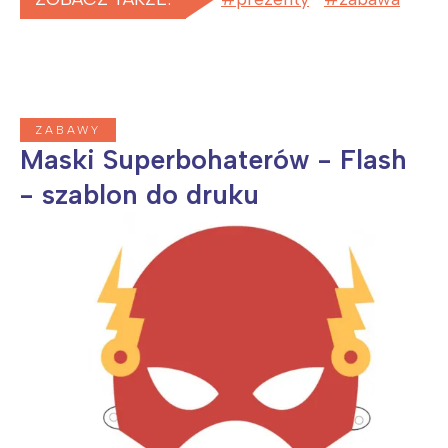
ZABAWY
Maski Superbohaterów - Flash
- szablon do druku
Interesują mnie wydarzenia z
tego regionu:
Warszawa
Śląsk
Łódź
Kraków