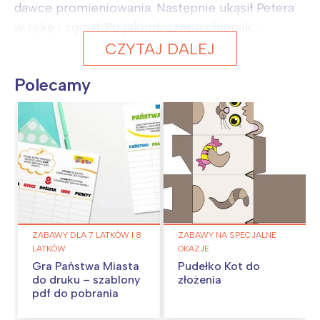
dawce promieniowania. Następnie ukąsił Petera
w rękę i zginął. Po jakimś czasie chłopak...
CZYTAJ DALEJ
Polecamy
ZABAWY DLA 7 LATKÓW I 8
ZABAWY NA SPECJALNE
LATKÓW
OKAZJE
Gra Państwa Miasta
Pudełko Kot do
do druku – szablony
złożenia
pdf do pobrania