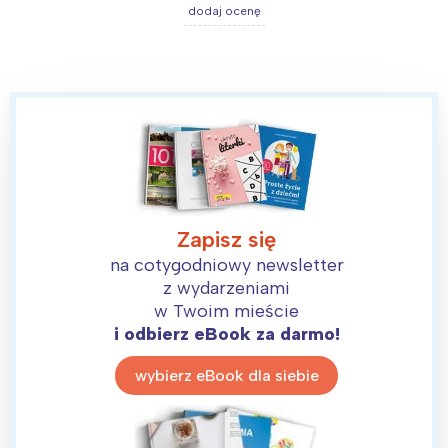
dodaj ocenę
Interesują mnie wydarzenia z
tego regionu:
Warszawa
Śląsk
Łódź
Kraków
Trójmiasto
Południe
Zapisz się
Poznań
Północ
na cotygodniowy newsletter
z wydarzeniami
Wrocław
Wszystkie
w Twoim mieście
i odbierz eBook za darmo!
Wybieram
wybierz eBook dla siebie