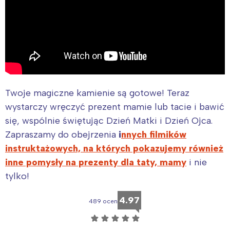
Twoje magiczne kamienie są gotowe! Teraz
wystarczy wręczyć prezent mamie lub tacie i bawić
się, wspólnie świętując Dzień Matki i Dzień Ojca.
Zapraszamy do obejrzenia
i
nnych filmików
instruktażowych, na których pokazujemy również
inne pomysły na prezenty dla taty, mamy
i nie
tylko!
4.97
489 ocen
☆
☆
☆
☆
☆