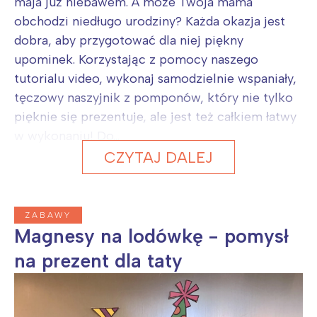
maja już niebawem. A może Twoja mama
obchodzi niedługo urodziny? Każda okazja jest
dobra, aby przygotować dla niej piękny
upominek. Korzystając z pomocy naszego
tutorialu video, wykonaj samodzielnie wspaniały,
tęczowy naszyjnik z pomponów, który nie tylko
pięknie się prezentuje, ale jest też całkiem łatwy
w wykonaniu! Do...
CZYTAJ DALEJ
ZABAWY
Magnesy na lodówkę - pomysł
na prezent dla taty