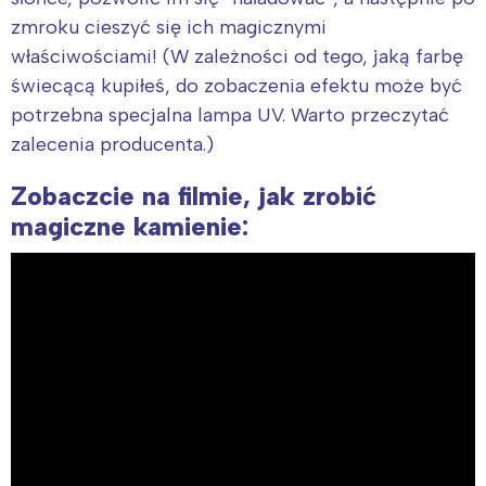
zmroku cieszyć się ich magicznymi
właściwościami! (W zależności od tego, jaką farbę
świecącą kupiłeś, do zobaczenia efektu może być
potrzebna specjalna lampa UV. Warto przeczytać
zalecenia producenta.)
Zobaczcie na filmie, jak zrobić
magiczne kamienie: