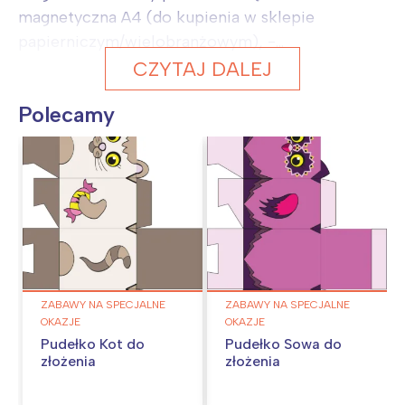
magnetyczna A4 (do kupienia w sklepie
papierniczym/wielobranżowym), -...
CZYTAJ DALEJ
Polecamy
ZABAWY NA SPECJALNE
ZABAWY NA SPECJALNE
OKAZJE
OKAZJE
Pudełko Kot do
Pudełko Sowa do
złożenia
złożenia