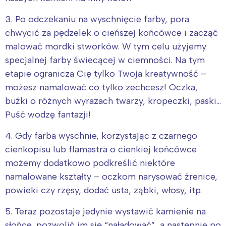
3. Po odczekaniu na wyschnięcie farby, pora
chwycić za pędzelek o cieńszej końcówce i zacząć
malować mordki stworków. W tym celu użyjemy
specjalnej farby świecącej w ciemności. Na tym
etapie ogranicza Cię tylko Twoja kreatywność –
możesz namalować co tylko zechcesz! Oczka,
buźki o różnych wyrazach twarzy, kropeczki, paski…
Puść wodzę fantazji!
4. Gdy farba wyschnie, korzystając z czarnego
cienkopisu lub flamastra o cienkiej końcówce
możemy dodatkowo podkreślić niektóre
namalowane kształty – oczkom narysować źrenice,
powieki czy rzęsy, dodać usta, ząbki, włosy, itp.
5. Teraz pozostaje jedynie wystawić kamienie na
słońce, pozwolić im się “naładować”, a następnie po