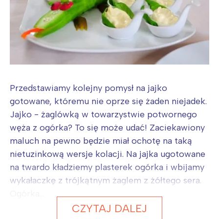
Przedstawiamy kolejny pomysł na jajko
gotowane, któremu nie oprze się żaden niejadek.
Jajko - żaglówką w towarzystwie potwornego
węża z ogórka? To się może udać! Zaciekawiony
maluch na pewno będzie miał ochotę na taką
nietuzinkową wersje kolacji. Na jajka ugotowane
na twardo kładziemy plasterek ogórka i wbijamy
wykałaczkę z trójkątnym żaglem z żółtego sera.
Ogórka...
CZYTAJ DALEJ