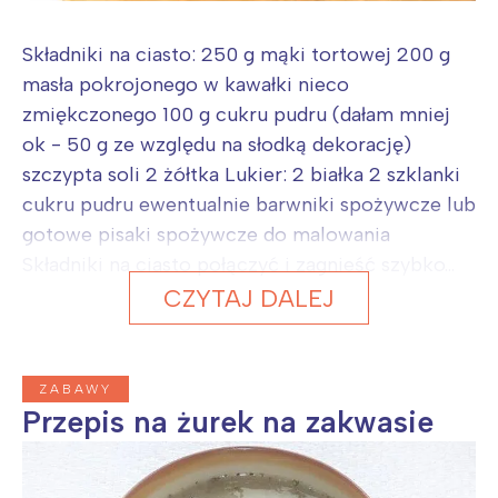
Składniki na ciasto: 250 g mąki tortowej 200 g
masła pokrojonego w kawałki nieco
zmiękczonego 100 g cukru pudru (dałam mniej
ok - 50 g ze względu na słodką dekorację)
szczypta soli 2 żółtka Lukier: 2 białka 2 szklanki
cukru pudru ewentualnie barwniki spożywcze lub
gotowe pisaki spożywcze do malowania
Składniki na ciasto połączyć i zagnieść szybko...
CZYTAJ DALEJ
ZABAWY
Przepis na żurek na zakwasie