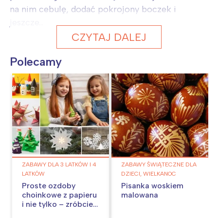
na nim cebulę, dodać pokrojony boczek i
jeszcze...
CZYTAJ DALEJ
Polecamy
ZABAWY DLA 3 LATKÓW I 4
ZABAWY ŚWIĄTECZNE DLA
LATKÓW
DZIECI, WIELKANOC
Proste ozdoby
Pisanka woskiem
choinkowe z papieru
malowana
i nie tylko – zróbcie
je w domu!