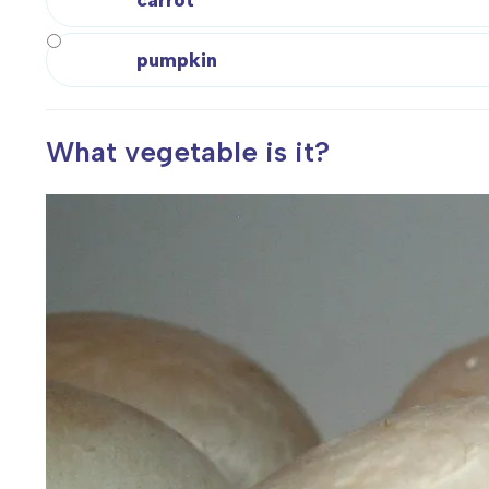
carrot
T
P
pumpkin
W
What vegetable is it?