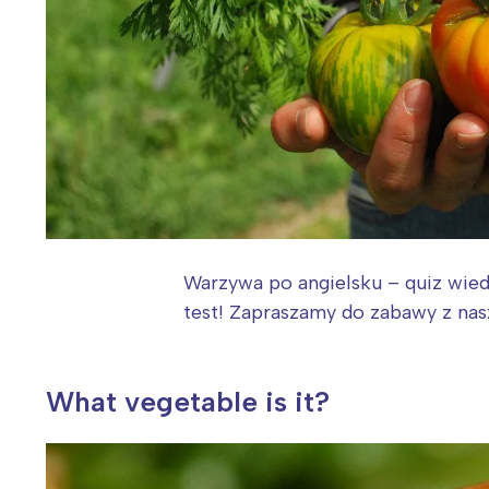
Warzywa po angielsku – quiz wie
test! Zapraszamy do zabawy z nas
What vegetable is it?