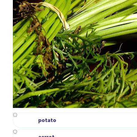
W
potato
Ł