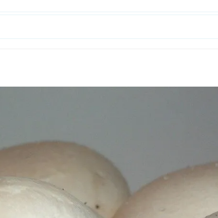
rójmiasto
Południe
oznań
Północ
rocław
Wszystkie
Wybieram