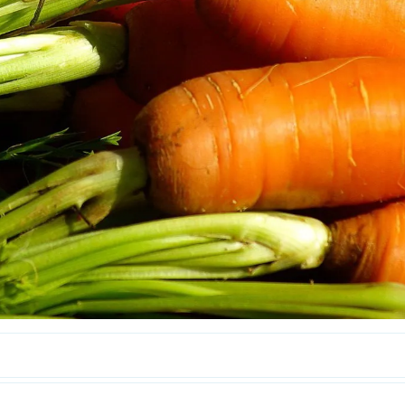
Interesują mnie wydarzenia z tego regionu
arszawa
Śląsk
ódź
Kraków