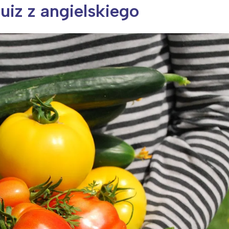
iz z angielskiego
ia i jej płatki
Pszczoła i kwitnący ul