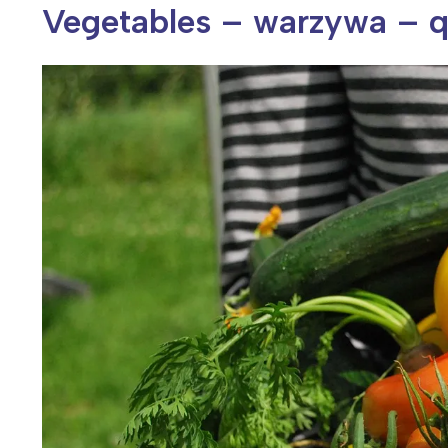
Vegetables – warzywa – qu
Wiosenny koncert ptaków na płocie
Kwitnąca wiśn