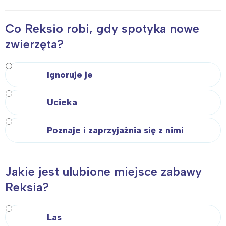
Warszawa
Śląsk
Łódź
Kraków
Co Reksio robi, gdy spotyka nowe
Trójmiasto
Południe
zwierzęta?
Poznań
Północ
Wrocław
Wszystkie
Ignoruje je
Wybieram
Ucieka
Poznaje i zaprzyjaźnia się z nimi
Jakie jest ulubione miejsce zabawy
Reksia?
Las