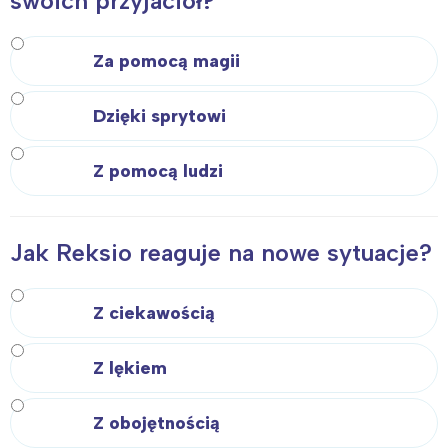
swoich przyjaciół?
Za pomocą magii
Dzięki sprytowi
Z pomocą ludzi
Jak Reksio reaguje na nowe sytuacje?
Z ciekawością
Z lękiem
Interesują mnie wydarzenia z
tego regionu:
Z obojętnością