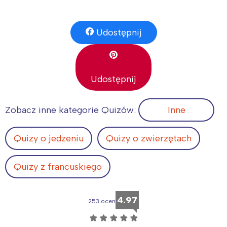
Udostępnij
Udostępnij
Zobacz inne kategorie Quizów:
Inne
Quizy o jedzeniu
Quizy o zwierzętach
Quizy z francuskiego
4.97
253 ocen
☆
☆
☆
☆
☆