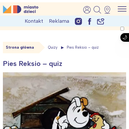
Skip
MiastoDzieci.pl
atrakcje dla dzieci, wydarzenia, imprezy rodzinne
to
Kontakt
Reklama
content
Strona główna
Quizy
Pies Reksio – quiz
Pies Reksio – quiz