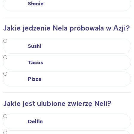
Słonie
Jakie jedzenie Nela próbowała w Azji?
Sushi
Tacos
Pizza
Jakie jest ulubione zwierzę Neli?
Interesują mnie wydarzenia z
Delfin
tego regionu: