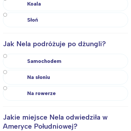
Koala
Warszawa
Śląsk
Słoń
Łódź
Kraków
Trójmiasto
Południe
Poznań
Północ
Jak Nela podróżuje po dżungli?
Wrocław
Wszystkie
Samochodem
Wybieram
Na słoniu
Na rowerze
Jakie miejsce Nela odwiedziła w
Ameryce Południowej?