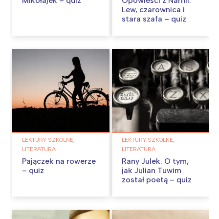
Mikołajek – quiz
Opowieści z Narnii:
Lew, czarownica i
stara szafa – quiz
LEKTURY SZKOLNE,
LEKTURY SZKOLNE,
LITERATURA
LITERATURA
Pajączek na rowerze
Rany Julek. O tym,
– quiz
jak Julian Tuwim
został poetą – quiz