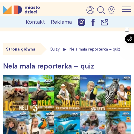
Skip
MiastoDzieci.pl
atrakcje dla dzieci, wydarzenia, imprezy rodzinne
to
Kontakt
Reklama
content
Strona główna
Quizy
Nela mała reporterka – quiz
Nela mała reporterka – quiz