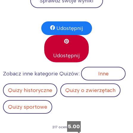
Sprawdź swoje wyniki
Udostępnij
Udostępnij
Zobacz inne kategorie Quizów:
Inne
Quizy historyczne
Quizy o zwierzętach
Quizy sportowe
5.00
217 ocen