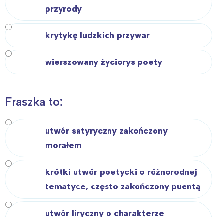
przyrody
krytykę ludzkich przywar
Interesują mnie wydarzenia z
wierszowany życiorys poety
tego regionu:
Warszawa
Śląsk
Fraszka to:
Łódź
Kraków
Trójmiasto
Południe
utwór satyryczny zakończony
Poznań
Północ
morałem
Wrocław
Wszystkie
krótki utwór poetycki o różnorodnej
Wybieram
tematyce, często zakończony puentą
utwór liryczny o charakterze