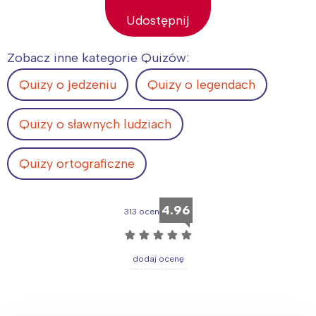
Udostępnij
Zobacz inne kategorie Quizów:
Quizy o jedzeniu
Quizy o legendach
Quizy o sławnych ludziach
Quizy ortograficzne
4.96
313 ocen
☆
☆
☆
☆
☆
dodaj ocenę