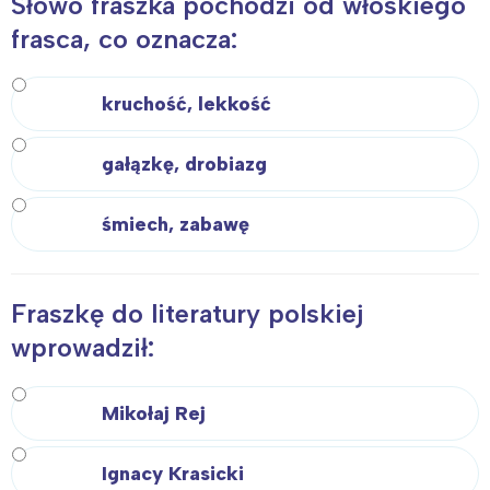
Słowo fraszka pochodzi od włoskiego
frasca, co oznacza:
kruchość, lekkość
gałązkę, drobiazg
śmiech, zabawę
Fraszkę do literatury polskiej
wprowadził:
Mikołaj Rej
Ignacy Krasicki