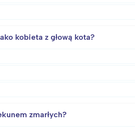
rójmiasto
Południe
oznań
Północ
rocław
Wszystkie
jako kobieta z głową kota?
Wybieram
iekunem zmarłych?