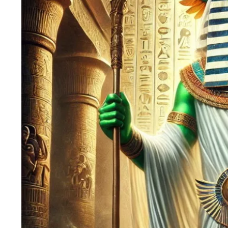
Wiosenny koncert ptaków na płocie
Kwitnąca wiśn