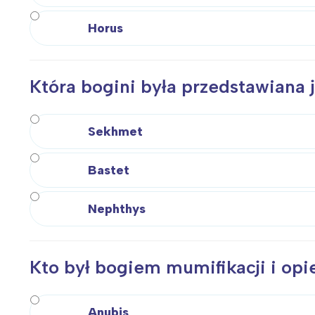
T
P
Horus
W
Która bogini była przedstawiana 
Sekhmet
Bastet
Nephthys
Kto był bogiem mumifikacji i op
Anubis