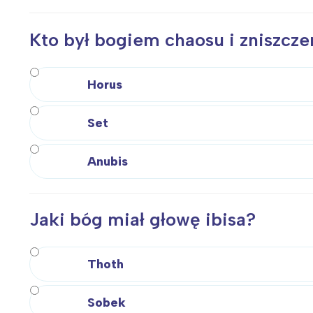
Kto był bogiem chaosu i zniszcze
Horus
Set
Anubis
Jaki bóg miał głowę ibisa?
Thoth
W
Ł
Sobek