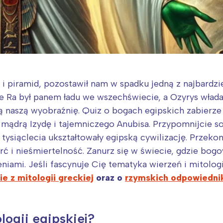
 i piramid, pozostawił nam w spadku jedną z najbardzi
zie Ra był panem ładu we wszechświecie, a Ozyrys władał
ją naszą wyobraźnię. Quiz o bogach egipskich zabierze
 mądrą Izydę i tajemniczego Anubisa. Przypomnijcie so
ysiąclecia ukształtowały egipską cywilizację. Przekona
rć i nieśmiertelność. Zanurz się w świecie, gdzie bogo
niami. Jeśli fascynuje Cię tematyka wierzeń i mitolog
ie z mitologii greckiej
oraz o
rzymskich odpowiedni
logii egipskiej?