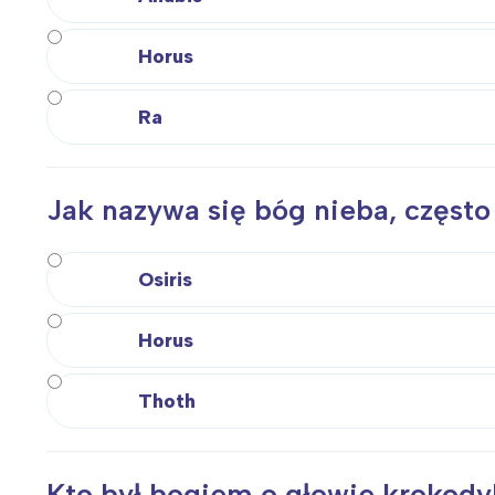
Horus
Ra
Jak nazywa się bóg nieba, często
Osiris
Horus
Thoth
Kto był bogiem o głowie krokody