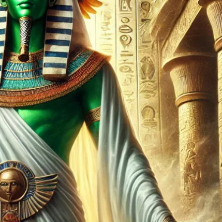
ia i jej płatki
Pszczoła i kwitnący ul