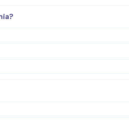
nia?
Interesują mnie wydarzenia z tego regionu
arszawa
Śląsk
ódź
Kraków