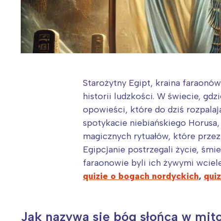
Starożytny Egipt, kraina faraonów
historii ludzkości. W świecie, gd
opowieści, które do dziś rozpala
spotykacie niebiańskiego Horusa,
magicznych rytuałów, które przez t
Egipcjanie postrzegali życie, śmie
faraonowie byli ich żywymi wciele
quizie o bogach nordyckich
,
quiz
Jak nazywa się bóg słońca w mito