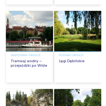
WARSZAWA I OKOLICE
POZNAŃ I OKOLICE
Tramwaj wodny –
Łęgi Dębińskie
przejażdżki po Wiśle