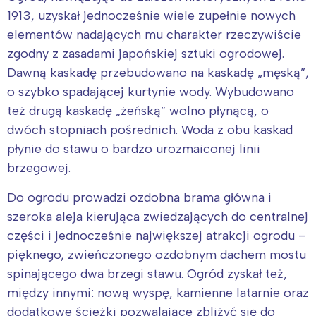
1913, uzyskał jednocześnie wiele zupełnie nowych
elementów nadających mu charakter rzeczywiście
zgodny z zasadami japońskiej sztuki ogrodowej.
Dawną kaskadę przebudowano na kaskadę „męską”,
o szybko spadającej kurtynie wody. Wybudowano
też drugą kaskadę „żeńską” wolno płynącą, o
dwóch stopniach pośrednich. Woda z obu kaskad
płynie do stawu o bardzo urozmaiconej linii
brzegowej.
Do ogrodu prowadzi ozdobna brama główna i
szeroka aleja kierująca zwiedzających do centralnej
części i jednocześnie największej atrakcji ogrodu –
pięknego, zwieńczonego ozdobnym dachem mostu
spinającego dwa brzegi stawu. Ogród zyskał też,
między innymi: nową wyspę, kamienne latarnie oraz
dodatkowe ścieżki pozwalające zbliżyć się do