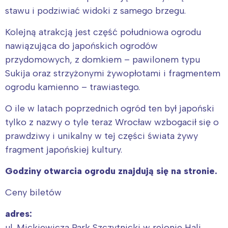
stawu i podziwiać widoki z samego brzegu.
Kolejną atrakcją jest część południowa ogrodu
nawiązująca do japońskich ogrodów
przydomowych, z domkiem – pawilonem typu
Sukija oraz strzyżonymi żywopłotami i fragmentem
ogrodu kamienno – trawiastego.
O ile w latach poprzednich ogród ten był japoński
tylko z nazwy o tyle teraz Wrocław wzbogacił się o
prawdziwy i unikalny w tej części świata żywy
fragment japońskiej kultury.
Interesują mnie wydarzenia z
tego regionu:
Godziny otwarcia ogrodu znajdują się na stronie.
Ceny biletów
Warszawa
Śląsk
adres:
Łódź
Kraków
ul. Mickiewicza Park Szczytnicki w rejonie Hali