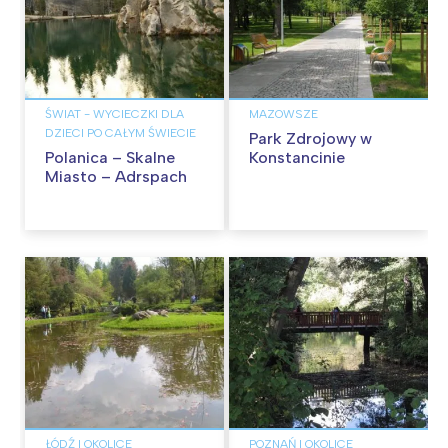
ŚWIAT - WYCIECZKI DLA
MAZOWSZE
DZIECI PO CAŁYM ŚWIECIE
Park Zdrojowy w
Polanica – Skalne
Konstancinie
Miasto – Adrspach
ŁÓDŹ I OKOLICE
POZNAŃ I OKOLICE