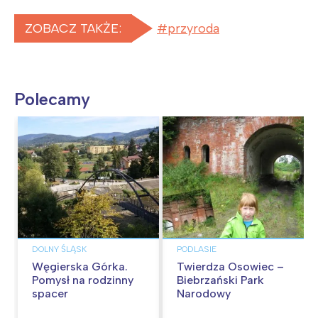
ZOBACZ TAKŻE:
przyroda
Polecamy
DOLNY ŚLĄSK
PODLASIE
Węgierska Górka.
Twierdza Osowiec –
Pomysł na rodzinny
Biebrzański Park
spacer
Narodowy