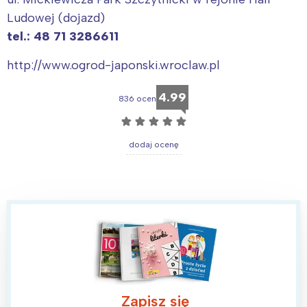
Trójmiasto
Południe
Ludowej (dojazd)
Poznań
Północ
tel.: 48 71 3286611
Wrocław
Wszystkie
http://www.ogrod-japonski.wroclaw.pl
Wybieram
4.99
836 ocen
☆
☆
☆
☆
☆
dodaj ocenę
Zapisz się