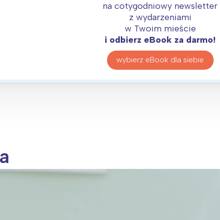
rójmiasto
Południe
na cotygodniowy newsletter
oznań
Północ
z wydarzeniami
w Twoim mieście
rocław
Wszystkie
i odbierz eBook za darmo!
Wybieram
wybierz eBook dla siebie
a