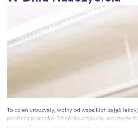
To dzień uroczysty, wolny od wszelkich zajęć lekcy
poniższą piosenkę. Dzień Nauczyciela, uroczyste św
Ref. Niech brzmi wokół refren tej piosenki, ...