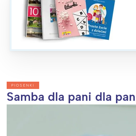
T
P
W
PIOSENKI
Samba dla pani dla pan