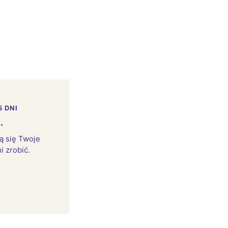
5 DNI
.
rą się Twoje
i zrobić.