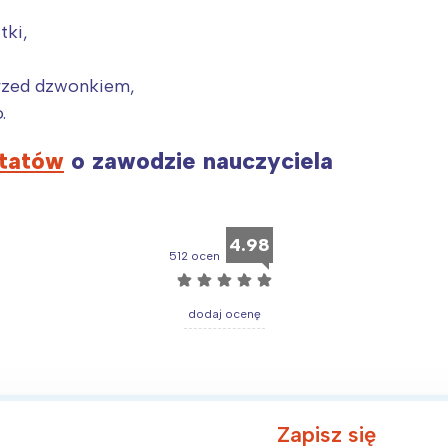
tki,
przed dzwonkiem,
.
tatów
o zawodzie nauczyciela
4.98
512 ocen
☆
☆
☆
☆
☆
dodaj ocenę
Interesują mnie wydarzenia z tego regionu
arszawa
Śląsk
ódź
Kraków
Zapisz się