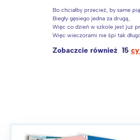
Bo chciałby przecież, by same pią
Biegły gęsiego jedna za drugą,
Więc co dzień w szkole jest już 
Więc wieczorami nie śpi tak długo
Zobaczcie również 15
cy
W
Ł