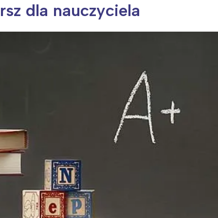
rsz dla nauczyciela
ia i jej płatki
Pszczoła i kwitnący ul