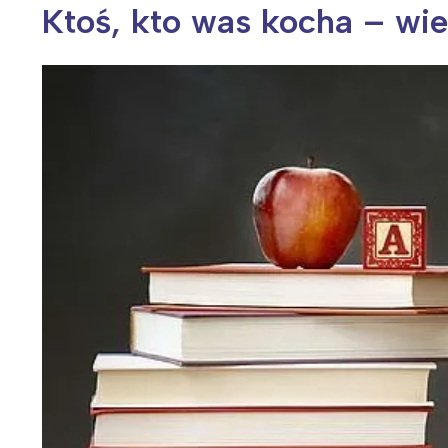
Ktoś, kto was kocha – wie
Wiosenny koncert ptaków na płocie
Kwitnąca wiśn