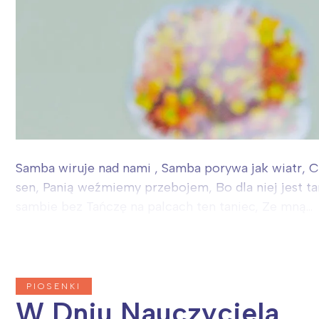
Samba wiruje nad nami , Samba porywa jak wiatr, C
sen, Panią weźmiemy przebojem, Bo dla niej jest ta
sambie bez Tańczę na palcach ten taniec, Ze mną...
PIOSENKI
W Dniu Nauczyciela