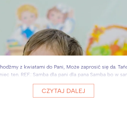
hodźmy z kwiatami do Pani, Może zaprosić się da. Tań
niec ten. REF.: Samba dla pani dla pana Samba bo w sa
CZYTAJ DALEJ