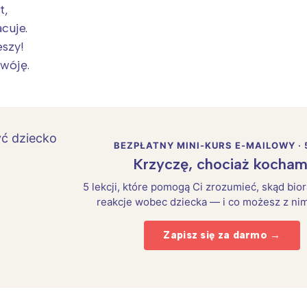
t,
cuje.
eszy!
wóję.
BEZPŁATNY MINI-KURS E-MAILOWY · 
Krzyczę, chociaż kocham
5 lekcji, które pomogą Ci zrozumieć, skąd bio
reakcje wobec dziecka — i co możesz z nim
Zapisz się za darmo →