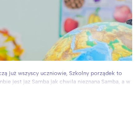
czą już wszyscy uczniowie, Szkolny porządek to
mbie jest jaz Samba jak chwila nieznana Samba, a w