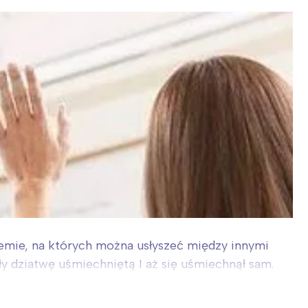
ademie, na których można usłyszeć między innymi
ły dziatwę uśmiechniętą I aż się uśmiechnął sam.