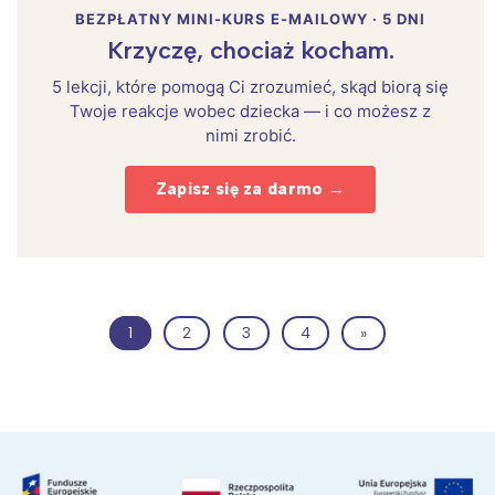
BEZPŁATNY MINI-KURS E-MAILOWY · 5 DNI
Krzyczę, chociaż kocham.
5 lekcji, które pomogą Ci zrozumieć, skąd biorą się
Twoje reakcje wobec dziecka — i co możesz z
nimi zrobić.
Zapisz się za darmo →
1
2
3
4
»