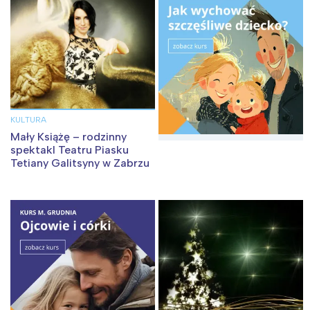
tego regionu:
Warszawa
Śląsk
Łódź
Kraków
Trójmiasto
Południe
Poznań
Północ
KULTURA
Wrocław
Wszystkie
Mały Książę – rodzinny
spektakl Teatru Piasku
Tetiany Galitsyny w Zabrzu
Wybieram