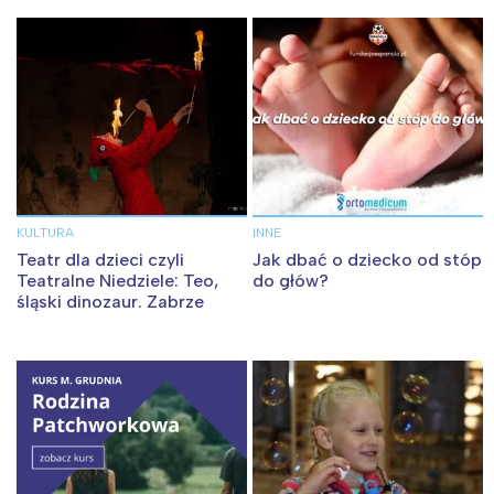
KULTURA
INNE
Teatr dla dzieci czyli
Jak dbać o dziecko od stóp
Teatralne Niedziele: Teo,
do głów?
śląski dinozaur. Zabrze