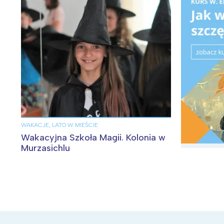
WAKACJE, LATO W MIEŚCIE
Wakacyjna Szkoła Magii. Kolonia w
Murzasichlu