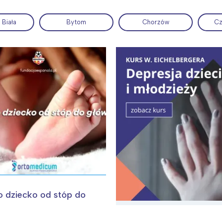
 Biała
Bytom
Chorzów
Cz
ia i jej płatki
Pszczoła i kwitnący ul
o dziecko od stóp do