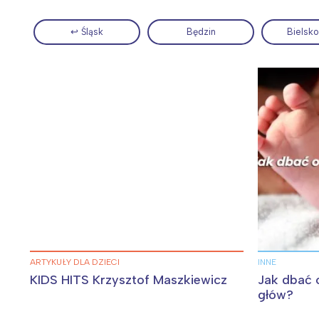
↩ Śląsk
Będzin
Bielsko
Wiosenny koncert ptaków na płocie
Kwitnąca wiśn
ARTYKUŁY DLA DZIECI
INNE
KIDS HITS Krzysztof Maszkiewicz
Jak dbać 
głów?