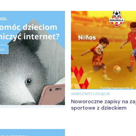
Interesują mnie wydarzenia z tego regionu
arszawa
Śląsk
ódź
Kraków
rójmiasto
Południe
oznań
Północ
rocław
Wszystkie
Wybieram
WARSZTATY I ZAJĘCIA
Noworoczne zapisy na za
sportowe z dzieckiem