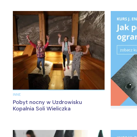
W
Ł
T
P
W
INNE
Pobyt nocny w Uzdrowisku
Kopalnia Soli Wieliczka