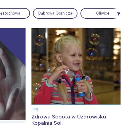
ęstochowa
Dąbrowa Górnicza
Gliwice
Wiewiórka na kwitnącym polu
INNE
Zdrowa Sobota w Uzdrowisku
Kopalnia Soli