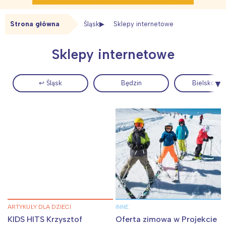
Strona główna
Śląsk
Sklepy internetowe
Sklepy internetowe
↩ Śląsk
Będzin
Bielsko Bia
Interesują mnie wydarzenia z
tego regionu:
Warszawa
Śląsk
Łódź
Kraków
Trójmiasto
Południe
Poznań
Północ
Wrocław
Wszystkie
ARTYKUŁY DLA DZIECI
INNE
KIDS HITS Krzysztof
Oferta zimowa w Projekcie