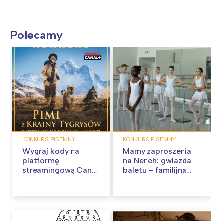
Polecamy
KONKURS PISEMNY
KONKURS PISEMNY
Wygraj kody na
Mamy zaproszenia
platformę
na Neneh: gwiazda
streamingową Canal
baletu – familijna
Plus – Zakończony
opowieść o pasji do
tańca