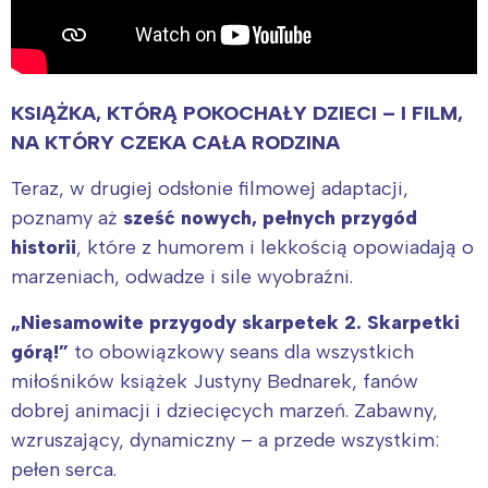
KSIĄŻKA, KTÓRĄ POKOCHAŁY DZIECI – I FILM,
NA KTÓRY CZEKA CAŁA RODZINA
Teraz, w drugiej odsłonie filmowej adaptacji,
poznamy aż
sześć nowych, pełnych przygód
historii
, które z humorem i lekkością opowiadają o
marzeniach, odwadze i sile wyobraźni.
Interesują mnie wydarzenia z
„Niesamowite przygody skarpetek 2. Skarpetki
tego regionu:
górą!”
to obowiązkowy seans dla wszystkich
miłośników książek Justyny Bednarek, fanów
Warszawa
Śląsk
dobrej animacji i dziecięcych marzeń. Zabawny,
Łódź
Kraków
wzruszający, dynamiczny – a przede wszystkim:
Trójmiasto
Południe
pełen serca.