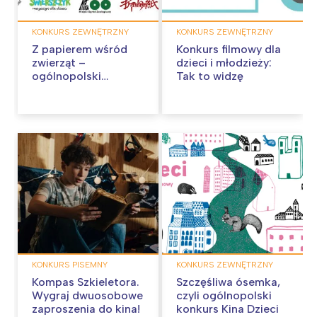
KONKURS ZEWNĘTRZNY
KONKURS ZEWNĘTRZNY
Z papierem wśród
Konkurs filmowy dla
zwierząt –
dzieci i młodzieży:
ogólnopolski
Tak to widzę
konkurs origami dla
dzieci
KONKURS PISEMNY
KONKURS ZEWNĘTRZNY
Kompas Szkieletora.
Szczęśliwa ósemka,
Wygraj dwuosobowe
czyli ogólnopolski
zaproszenia do kina!
konkurs Kina Dzieci