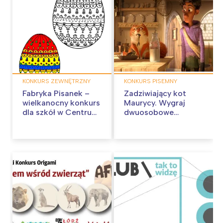
KONKURS ZEWNĘTRZNY
KONKURS PISEMNY
Fabryka Pisanek –
Zadziwiający kot
wielkanocny konkurs
Maurycy. Wygraj
dla szkół w Centrum
dwuosobowe
Riviera. Zgłoszenia
zaproszenie do kina!
trwają!