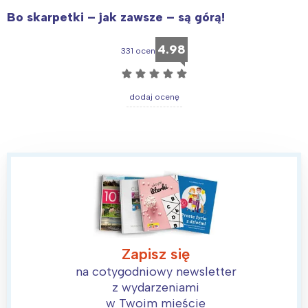
Poznań
Północ
Bo skarpetki – jak zawsze – są górą!
Wrocław
Wszystkie
4.98
331 ocen
Wybieram
☆
☆
☆
☆
☆
dodaj ocenę
Zapisz się
na cotygodniowy newsletter
z wydarzeniami
w Twoim mieście