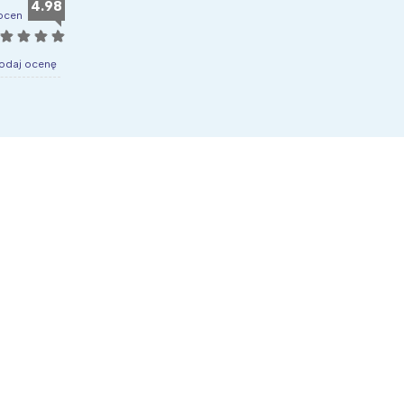
4.98
ocen
☆
☆
☆
☆
odaj ocenę