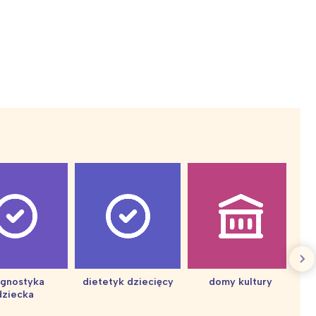
:
agnostyka
dietetyk dziecięcy
domy kultury
dziecka
d