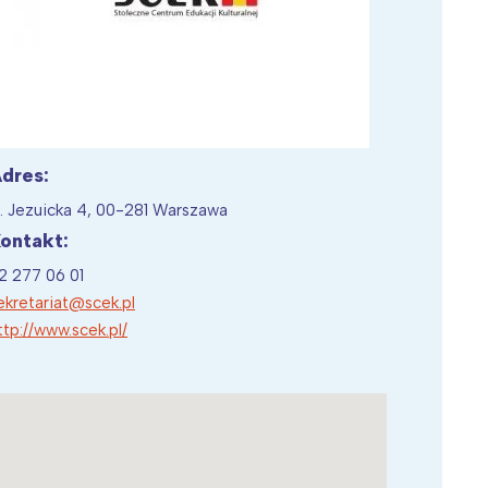
Wiewiórka na kwitnącym polu
dres:
l. Jezuicka 4, 00-281 Warszawa
ontakt:
2 277 06 01
ekretariat@scek.pl
ttp://www.scek.pl/