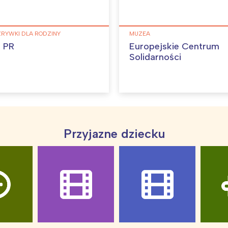
ZRYWKI DLA RODZINY
MUZEA
 PR
Europejskie Centrum
Solidarności
Przyjazne dziecku