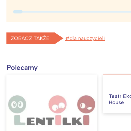
T
P
W
ZOBACZ TAKŻE:
dla nauczycieli
Polecamy
Teatr Ek
House