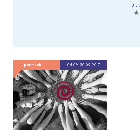
318 
☆
d
pon.-sob.
04.09-30.09.2017