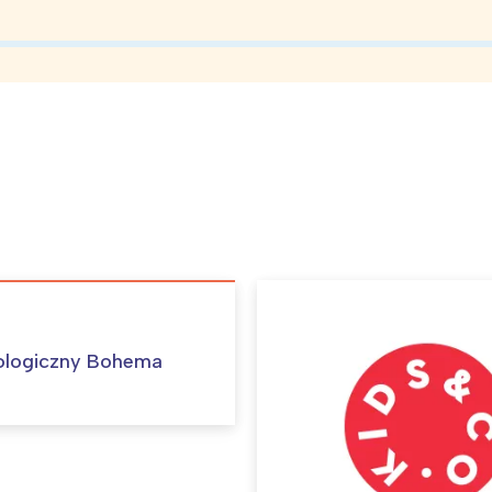
rójmiasto
Południe
oznań
Północ
rocław
Wszystkie
Wybieram
ologiczny Bohema