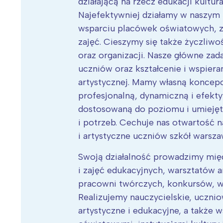
działającą na rzecz edukacji kultura
Najefektywniej działamy w naszym
wsparciu placówek oświatowych, z
zajęć. Cieszymy się także życzliwo
oraz organizacji. Nasze główne zad
Wiosenny koncert ptaków na płocie
Kwitnąca wiśn
uczniów oraz kształcenie i wspiera
artystycznej. Mamy własną koncepc
profesjonalną, dynamiczną i efek
dostosowaną do poziomu i umiejętn
i potrzeb. Cechuje nas otwartość 
i artystyczne uczniów szkół warsza
Swoją działalność prowadzimy mię
i zajęć edukacyjnych, warsztatów a
pracowni twórczych, konkursów, w
Realizujemy nauczycielskie, uczni
artystyczne i edukacyjne, a także