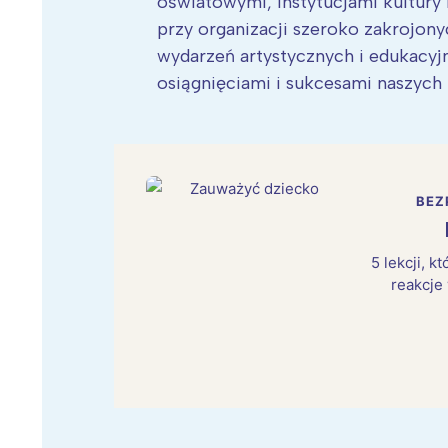
oświatowymi, instytucjami kultury
przy organizacji szeroko zakrojon
wydarzeń artystycznych i edukacyj
osiągnięciami i sukcesami naszych
BEZ
5 lekcji, 
reakcje