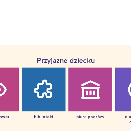
Przyjazne dziecku
Interesują mnie wydarzenia z tego regionu
arszawa
Śląsk
hower
biblioteki
biura podróży
di
ódź
Kraków