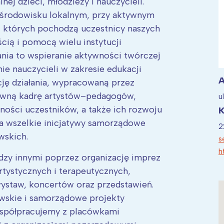
lnej dzieci, młodzieży i nauczycieli.
 środowisku lokalnym, przy aktywnym
 których pochodzą uczestnicy naszych
ścią i pomocą wielu instytucji
ania to wspieranie aktywności twórczej
ia i jej płatki
Pszczoła i kwitnący ul
nie nauczycieli w zakresie edukacji
A
ję działania, wypracowaną przez
tywną kadrę artystów–pedagogów,
u
ości uczestników, a także ich rozwoju
K
na wszelkie inicjatywy samorządowe
2
wskich.
s
h
dzy innymi poprzez organizację imprez
rtystycznych i terapeutycznych,
ystaw, koncertów oraz przedstawień.
owskie i samorządowe projekty
 współpracujemy z placówkami