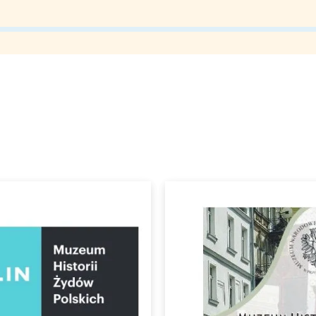
rójmiasto
Południe
oznań
Północ
rocław
Wszystkie
Wybieram