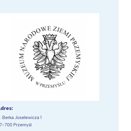
Wiewiórka na kwitnącym polu
dres:
l. Berka Joselewicza 1
7-700 Przemyśl