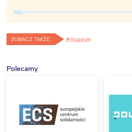
T
P
W
ZOBACZ TAKŻE:
muzeum
Polecamy