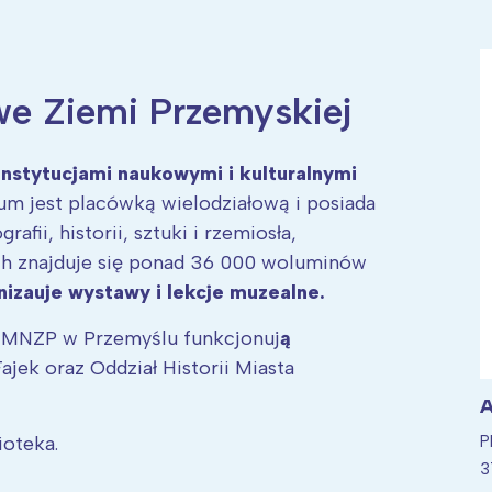
 Ziemi Przemyskiej
ia i jej płatki
Pszczoła i kwitnący ul
nstytucjami naukowymi i kulturalnymi
m jest placówką wielodziałową i posiada
rafii, historii, sztuki i rzemiosła,
ch znajduje się ponad 36 000 woluminów
izauje wystawy i lekcje muzealne.
j MNZP w Przemyślu funkcjonuj
ą
jek oraz Oddział Historii Miasta
A
P
ioteka.
3