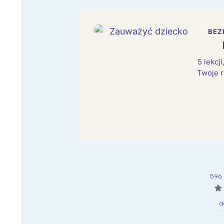
BEZ
5 lekcj
Twoje r
596 
☆
d