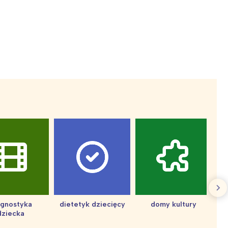
:
agnostyka
dietetyk dziecięcy
domy kultury
dziecka
d