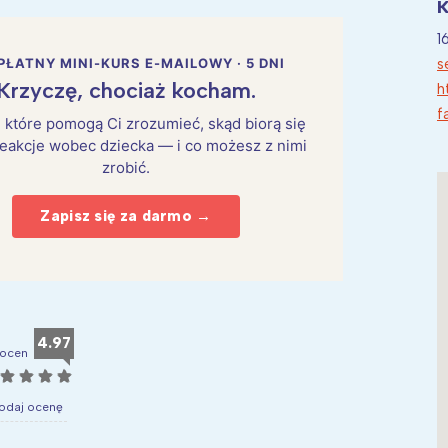
K
1
s
PŁATNY MINI-KURS E-MAILOWY · 5 DNI
Krzyczę, chociaż kocham.
h
f
i, które pomogą Ci zrozumieć, skąd biorą się
eakcje wobec dziecka — i co możesz z nimi
zrobić.
Zapisz się za darmo →
4.97
ocen
☆
☆
☆
☆
odaj ocenę