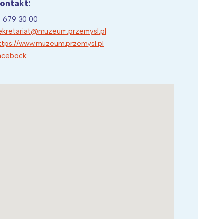
ontakt:
6 679 30 00
ekretariat@muzeum.przemysl.pl
ttps://www.muzeum.przemysl.pl
acebook