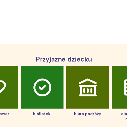
Przyjazne dziecku
Interesują mnie wydarzenia z tego regionu
arszawa
Śląsk
hower
biblioteki
biura podróży
di
ódź
Kraków