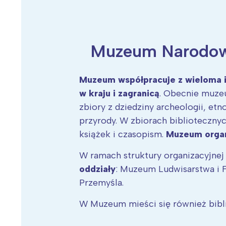
Muzeum Narodowe
Wiosenny koncert ptaków na płocie
Kwitnąca wiśn
Muzeum współpracuje z wieloma i
w kraju i zagranicą
. Obecnie muzeu
zbiory z dziedziny archeologii, etnog
przyrody. W zbiorach biblioteczny
książek i czasopism.
Muzeum organ
W ramach struktury organizacyjne
oddziały
: Muzeum Ludwisarstwa i Fa
Przemyśla.
W Muzeum mieści się również bibl