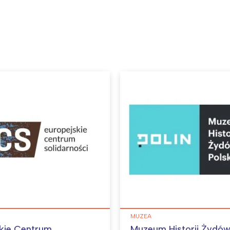
MUZEA
kie Centrum
Muzeum Historii Żydów