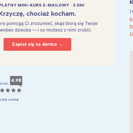
K
PŁATNY MINI-KURS E-MAILOWY · 5 DNI
(
Krzyczę, chociaż kocham.
b
które pomogą Ci zrozumieć, skąd biorą się Twoje
h
 wobec dziecka — i co możesz z nimi zrobić.
f
Zapisz się za darmo →
4.98
ocen
☆
☆
☆
☆
odaj ocenę