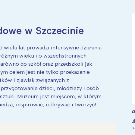
owe w Szczecinie
ia i jej płatki
Pszczoła i kwitnący ul
wielu lat prowadzi intensywne działania
różnym wieku i o wszechstronnych
zarówno do szkół oraz przedszkoli jak
ym celem jest nie tylko przekazanie
tków i zjawisk związanych z
przygotowanie dzieci, młodzieży i osób
sztuki. Muzeum jest miejscem, w którym
edzą, inspirować, odkrywać i tworzyć!
A
u
7