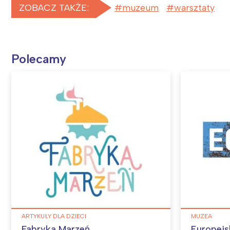
ZOBACZ TAKŻE:
muzeum
warsztaty
Polecamy
ARTYKUŁY DLA DZIECI
MUZEA
Fabryka Marzeń
Europejs