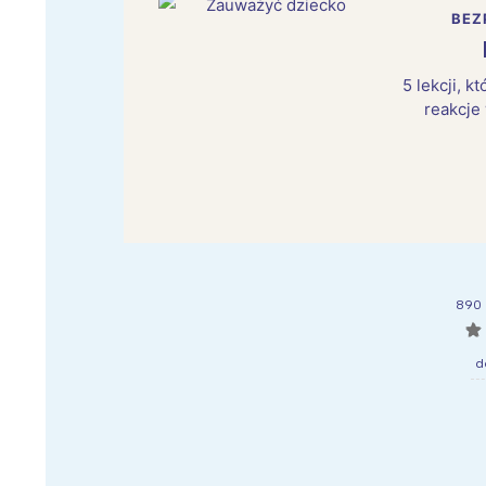
BEZ
5 lekcji, 
reakcje
890 
☆
d