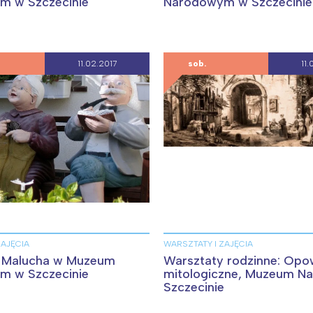
rójmiasto
Południe
m w Szczecinie
Narodowym w Szczecinie
oznań
Północ
rocław
Wszystkie
11.02.2017
sob.
11.
Wybieram
ZAJĘCIA
WARSZTATY I ZAJĘCIA
 Malucha w Muzeum
Warsztaty rodzinne: Opo
Narodowym w Szczecinie
mitologiczne, Muzeum N
Szczecinie