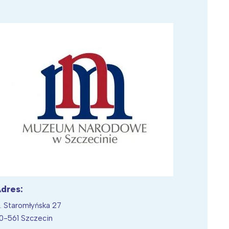
Wiewiórka na kwitnącym polu
dres:
l. Staromłyńska 27
0-561 Szczecin