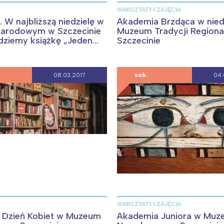
WARSZTATY I ZAJĘCIA
. W najbliższą niedzielę w
Akademia Brzdąca w nied
arodowym w Szczecinie
Muzeum Tradycji Regiona
dziemy książkę „Jeden
Szczecinie
08.03.2017
sob.
04.
Interesują mnie wydarzenia z tego regionu
arszawa
Śląsk
WARSZTATY I ZAJĘCIA
ódź
Kraków
 Dzień Kobiet w Muzeum
Akademia Juniora w Muz