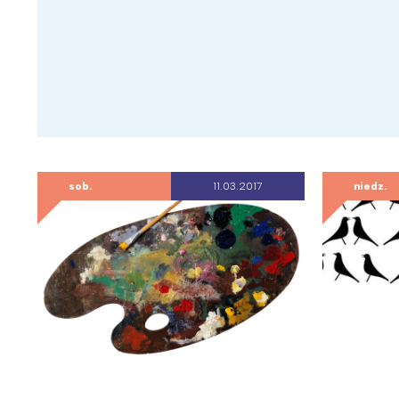
sob.
11.03.2017
niedz.