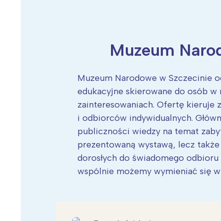
Muzeum Narod
Wiosenny koncert ptaków na płocie
Kwitnąca wiśn
Muzeum Narodowe w Szczecinie od 
edukacyjne skierowane do osób w 
zainteresowaniach. Ofertę kieruje 
i odbiorców indywidualnych. Główn
publiczności wiedzy na temat zaby
prezentowaną wystawą, lecz także 
dorosłych do świadomego odbioru 
wspólnie możemy wymieniać się wi