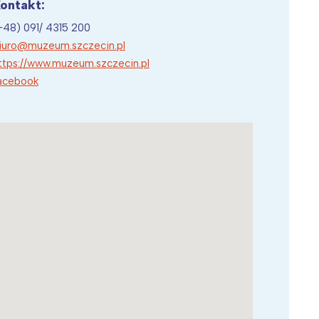
ontakt:
+48) 091/ 4315 200
iuro@muzeum.szczecin.pl
ttps://www.muzeum.szczecin.pl
acebook