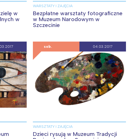
WARSZTATY I ZAJĘCIA
zielę w
Bezpłatne warsztaty fotograficzne
lnych w
w Muzeum Narodowym w
Szczecinie
03.2017
sob.
04.03.2017
:
WARSZTATY I ZAJĘCIA
eum
Dzieci rysują w Muzeum Tradycji