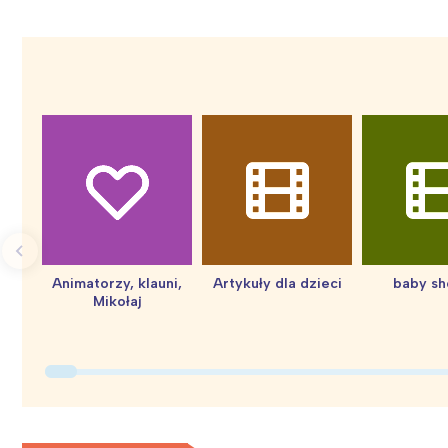
Animatorzy, klauni,
Artykuły dla dzieci
baby s
Mikołaj