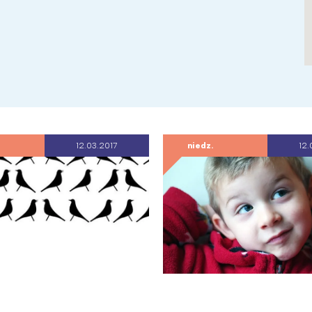
12.03.2017
niedz.
12.