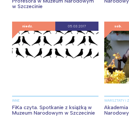
T
Profesora w Muzeum Narodowym
Narodowy
w Szczecinie
P
W
niedz.
05.03.2017
sob.
INNE
WARSZTATY I 
FiKa czyta. Spotkanie z książką w
Akademia
Muzeum Narodowym w Szczecinie