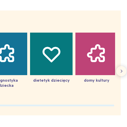
agnostyka
dietetyk dziecięcy
domy kultury
dziecka
d