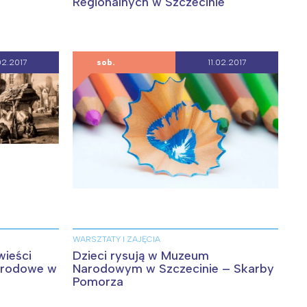
Regionalnych w Szczecinie
02.2017
sob.
11.02.2017
WARSZTATY I ZAJĘCIA
wieści
Dzieci rysują w Muzeum
arodowe w
Narodowym w Szczecinie – Skarby
Pomorza