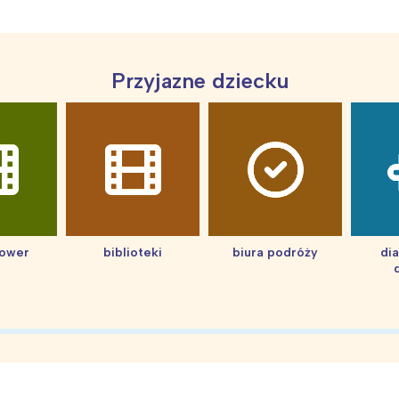
Przyjazne dziecku
hower
biblioteki
biura podróży
di