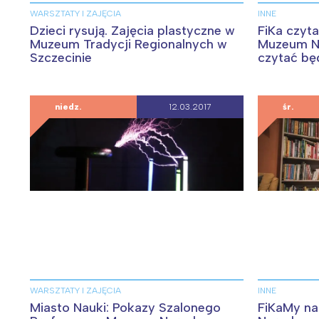
WARSZTATY I ZAJĘCIA
INNE
Dzieci rysują. Zajęcia plastyczne w
FiKa czyta
Muzeum Tradycji Regionalnych w
Muzeum N
Szczecinie
czytać bę
dzień”
niedz.
12.03.2017
śr.
W
WARSZTATY I ZAJĘCIA
INNE
Ł
Miasto Nauki: Pokazy Szalonego
FiKaMy na