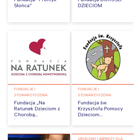
Słońca”
DZIECIOM
Interesują mnie wydarzenia z
tego regionu:
FUNDACJE I
FUNDACJE I
Warszawa
Śląsk
STOWARZYSZENIA
STOWARZYSZENIA
Łódź
Kraków
Fundacja „Na
Fundacja św.
Ratunek Dzieciom z
Krzysztofa Pomocy
Trójmiasto
Południe
Chorobą
Dzieciom
Poznań
Północ
Nowotworową”
Poszkodowanym w
Wypadkach
Wrocław
Wszystkie
Samochodowych
URODZINY I IMPREZY DLA