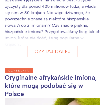
używanym językiem na świecie. Jest to język
ojczysty dla ponad 405 milionów ludzi, a włada
się nim w 30 krajach. Nic więc dziwnego, że
powszechnie znane są niektóre hiszpańskie
słowa. A co z imionami? Czy znacie piękne,
hiszpańskie imiona? Przygotowaliśmy listę takich
imion, które nie dość, że są popularne w
krajach...
CZYTAJ DALEJ
CZYTELNIA
Oryginalne afrykańskie imiona,
które mogą podobać się w
Polsce