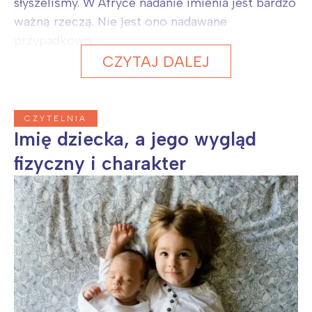
słyszeliśmy. W Afryce nadanie imienia jest bardzo
ważną rzeczą. Nie jest ono nadawane
przypadkowo....
CZYTAJ DALEJ
CZYTELNIA
Imię dziecka, a jego wygląd
fizyczny i charakter