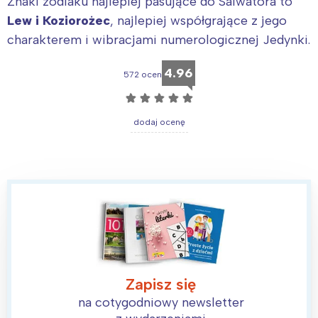
Znaki zodiaku najlepiej pasujące do Salwatora to
Lew i Koziorożec
, najlepiej współgrające z jego
charakterem i wibracjami numerologicznej Jedynki.
4.96
572 ocen
☆
☆
☆
☆
☆
dodaj ocenę
Interesują mnie wydarzenia z
tego regionu:
Warszawa
Śląsk
Łódź
Kraków
Trójmiasto
Południe
Poznań
Północ
Zapisz się
Wrocław
Wszystkie
na cotygodniowy newsletter