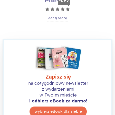
4.97
194 ocen
☆
☆
☆
☆
☆
dodaj ocenę
Zapisz się
na cotygodniowy newsletter
z wydarzeniami
Interesują mnie wydarzenia z
w Twoim mieście
tego regionu:
i odbierz eBook za darmo!
wybierz eBook dla siebie
Warszawa
Śląsk