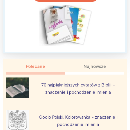
Łódź
Kraków
Trójmiasto
Południe
Poznań
Północ
Wrocław
Wszystkie
Wybieram
Polecane
Najnowsze
70 najpiękniejszych cytatów z Biblii -
znaczenie i pochodzenie imienia
Godło Polski. Kolorowanka - znaczenie i
pochodzenie imienia