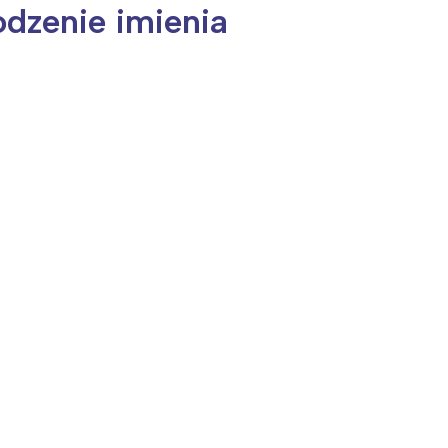
odzenie imienia
ia i jej płatki
Pszczoła i kwitnący ul