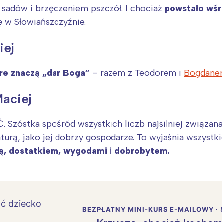
 sadów i brzęczeniem pszczół. I chociaż
powstało wśr
ę w Słowiańszczyźnie.
iej
óre znaczą „dar Boga”
– razem z Teodorem i
Bogdane
aciej
 Szóstka spośród wszystkich liczb najsilniej związana 
aturą, jako jej dobrzy gospodarze. To wyjaśnia wszystk
ą, dostatkiem, wygodami i dobrobytem.
BEZPŁATNY MINI-KURS E-MAILOWY · 