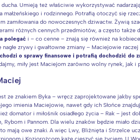
rójmiasto
Południe
 ducha. Umieją też właściwie wykorzystywać nadarzają
oznań
Północ
ia małżeńskiego i rodzinnego. Potrafią otoczyć się rz
rocław
Wszystkie
 im zamiłowania do nowoczesnych dziwactw. Żywią szacu
rami różnych cennych przedmiotów, a często także dz
Wybieram
na polegać
i – co cenne – znają się również na kobiece
ię nagłe zrywy i gwałtowne zmiany – Maciejowie raczej
li chodzi o sprawy finansowe i potrafią dochodzić d
dajmy, miły jest Maciejom zarówno wolny rynek, jak i 
Maciej
jest ze znakiem Byka – wręcz zaprojektowane jakby spe
ojego imienia Maciejowie, nawet gdy ich Słońce znajdu
ież domator i miłośnik osiadłego życia – Rak – jest 
, Rybom i Pannom. Dla wielu znaków będzie miało dzi
to mają owe znaki. A więc Lwy, Bliźnięta i Strzelce u
orpionom i Koziorożcom każe cieszyć się życiem. U W