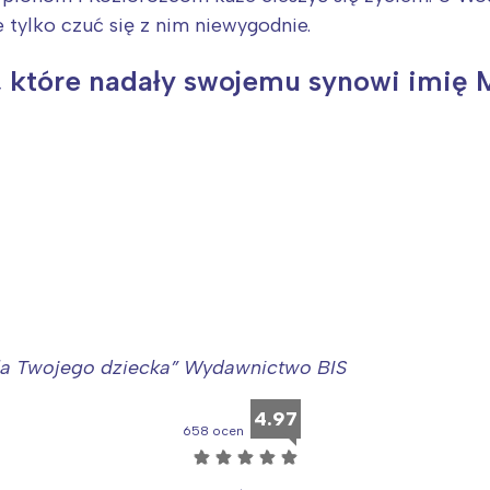
 tylko czuć się z nim niewygodnie.
, które nadały swojemu synowi imię M
dla Twojego dziecka” Wydawnictwo BIS
4.97
658 ocen
☆
☆
☆
☆
☆