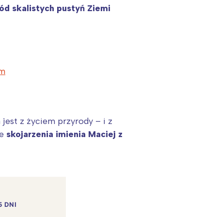
ód skalistych pustyń Ziemi
m
jest z życiem przyrody – i z
ie
skojarzenia imienia Maciej z
5 DNI