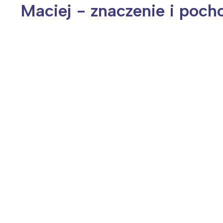
Maciej - znaczenie i poch
Wiosenny koncert ptaków na płocie
Kwitnąca wiśn