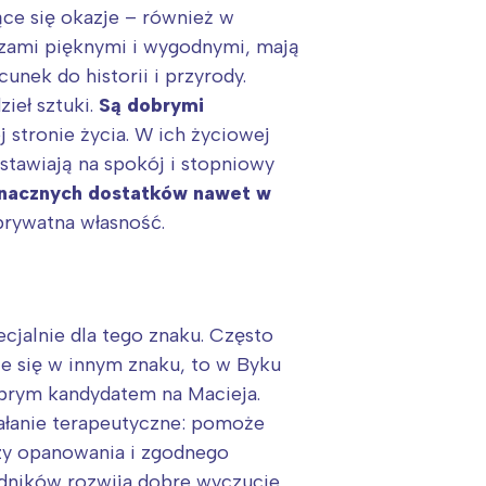
ce się okazje – również w
eczami pięknymi i wygodnymi, mają
nek do historii i przyrody.
ieł sztuki.
Są dobrymi
j stronie życia. W ich życiowej
 stawiają na spokój i stopniowy
o znacznych dostatków nawet w
prywatna własność.
cjalnie dla tego znaku. Często
je się w innym znaku, to w Byku
dobrym kandydatem na Macieja.
ałanie terapeutyczne: pomoże
czy opanowania i zgodnego
odników rozwija dobre wyczucie