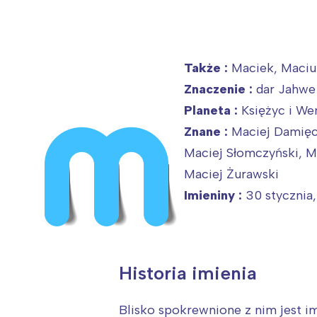
Także :
Maciek, Maciu
Znaczenie :
dar Jahwe
Planeta :
Księżyc i We
Znane :
Maciej Damięck
Maciej Słomczyński, Ma
Maciej Żurawski
Imieniny :
30 stycznia,
Historia imienia
Blisko spokrewnione z nim jest im