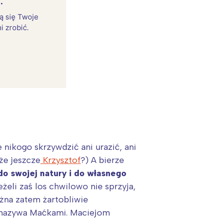
.
rą się Twoje
i zrobić.
e nikogo skrzywdzić ani urazić, ani
:
e jeszcze
Krzysztof
?) A bierze
do swojej natury i do własnego
eżeli zaś los chwilowo nie sprzyja,
ożna zatem żartobliwie
ud nazywa Maćkami. Maciejom