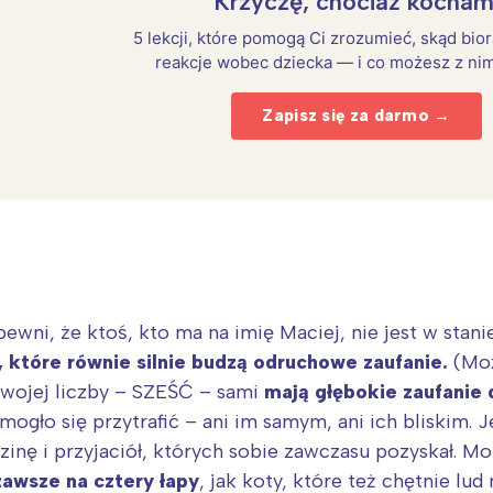
Krzyczę, chociaż kocham
5 lekcji, które pomogą Ci zrozumieć, skąd bio
reakcje wobec dziecka — i co możesz z nim
Zapisz się za darmo →
ewni, że ktoś, kto ma na imię Maciej, nie jest w stani
Interesują mnie wydarzenia z tego regionu
, które równie silnie budzą odruchowe zaufanie.
(Moż
swojej liczby – SZEŚĆ – sami
mają głębokie zaufanie 
 mogło się przytrafić – ani im samym, ani ich bliskim. J
arszawa
Śląsk
zinę i przyjaciół, których sobie zawczasu pozyskał. M
ódź
Kraków
zawsze na cztery łapy
, jak koty, które też chętnie l