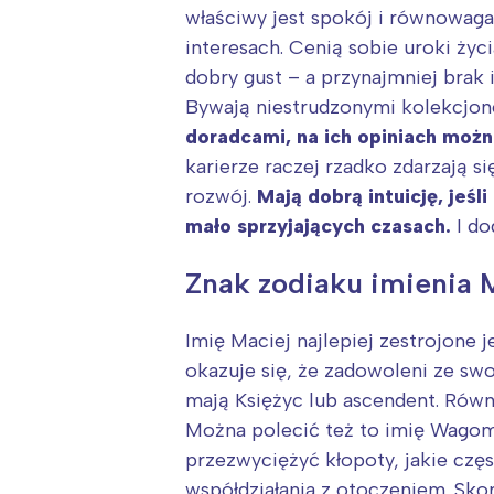
T
właściwy jest spokój i równowaga
P
interesach. Cenią sobie uroki życ
W
dobry gust – a przynajmniej brak
Bywają niestrudzonymi kolekcjone
doradcami, na ich opiniach moż
karierze raczej rzadko zdarzają s
rozwój.
Mają dobrą intuicję, jeś
mało sprzyjających czasach.
I do
Znak zodiaku imienia 
Imię Maciej najlepiej zestrojone 
okazuje się, że zadowoleni ze sw
mają Księżyc lub ascendent. Równ
Można polecić też to imię Wagom
przezwyciężyć kłopoty, jakie częs
współdziałania z otoczeniem. Sk