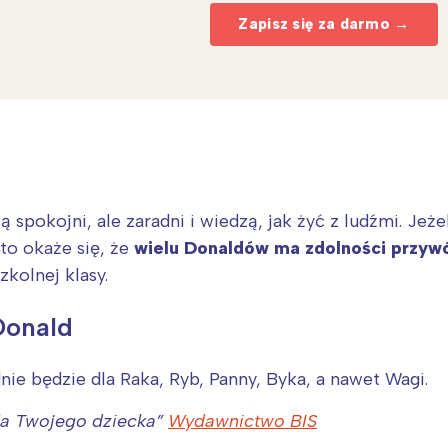
Zapisz się za darmo →
ą spokojni, ale zaradni i wiedzą, jak żyć z ludźmi. J
 to okaże się, że
wielu Donaldów ma zdolności przywó
zkolnej klasy.
Donald
Interesują mnie wydarzenia z tego regionu
ie będzie dla Raka, Ryb, Panny, Byka, a nawet Wagi.
arszawa
Śląsk
ódź
Kraków
dla Twojego dziecka”
Wydawnictwo BIS