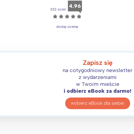
rójmiasto
Południe
4.96
oznań
Północ
322 ocen
☆
☆
☆
☆
☆
rocław
Wszystkie
dodaj ocenę
Wybieram
Zapisz się
na cotygodniowy newsletter
z wydarzeniami
w Twoim mieście
i odbierz eBook za darmo!
wybierz eBook dla siebie