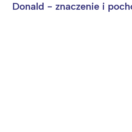
Donald - znaczenie i poch
Wiosenny koncert ptaków na płocie
Kwitnąca wiśn