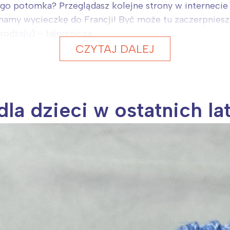
o potomka? Przeglądasz kolejne strony w internecie i 
amy wycieczkę do Francji! Być może tu zaczerpniesz in
odzaju) – tajemnicza,...
CZYTAJ DALEJ
la dzieci w ostatnich la