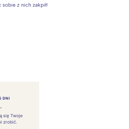
 sobie z nich zakpił!
5 DNI
.
rą się Twoje
i zrobić.