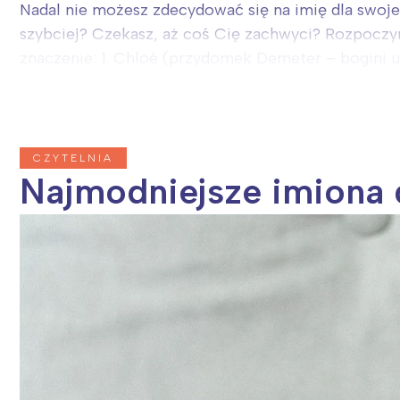
Nadal nie możesz zdecydować się na imię dla swojeg
szybciej? Czekasz, aż coś Cię zachwyci? Rozpoczyn
znaczenie: 1. Chloé (przydomek Demeter – bogini ur
CZYTELNIA
Najmodniejsze imiona d