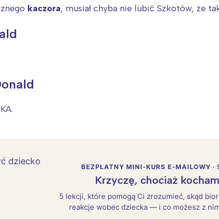
cznego
kaczora
, musiał chyba nie lubić Szkotów, że tak
ald
Donald
KA.
BEZPŁATNY MINI-KURS E-MAILOWY · 
Krzyczę, chociaż kocham
5 lekcji, które pomogą Ci zrozumieć, skąd bio
reakcje wobec dziecka — i co możesz z nim