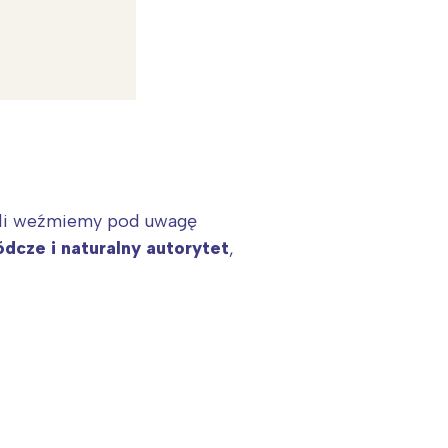
eżeli weźmiemy pod uwagę
dcze i naturalny autorytet
,
: