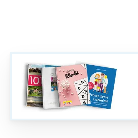
T
P
W