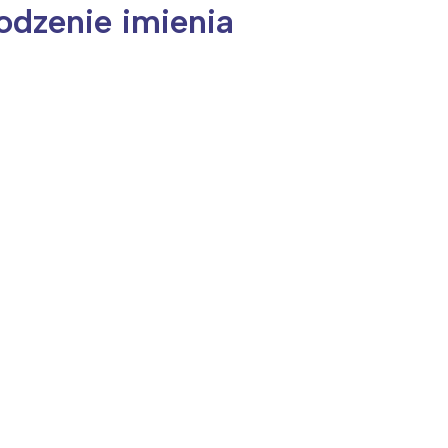
odzenie imienia
ia i jej płatki
Pszczoła i kwitnący ul