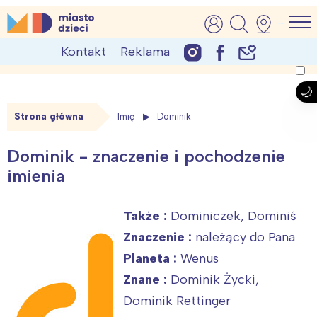
Skip
MiastoDzieci.pl
atrakcje dla dzieci, wydarzenia, imprezy rodzinne
to
Kontakt
Reklama
content
Strona główna
Imię
Dominik
Dominik - znaczenie i pochodzenie
imienia
Także :
Dominiczek, Dominiś
Znaczenie :
należący do Pana
Planeta :
Wenus
Znane :
Dominik Życki,
Dominik Rettinger