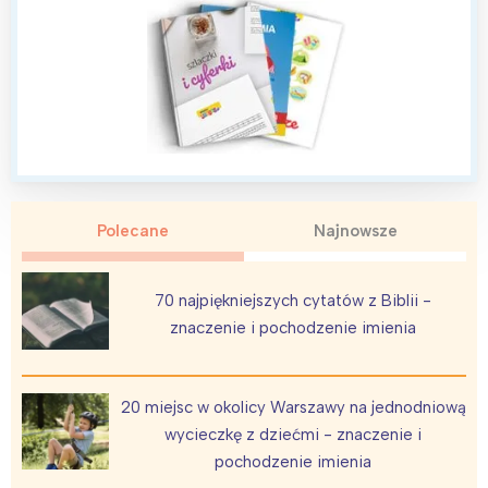
Warszawa
Śląsk
Łódź
Kraków
Trójmiasto
Południe
Poznań
Północ
Wrocław
Wszystkie
Wybieram
Polecane
Najnowsze
70 najpiękniejszych cytatów z Biblii -
znaczenie i pochodzenie imienia
20 miejsc w okolicy Warszawy na jednodniową
wycieczkę z dziećmi - znaczenie i
pochodzenie imienia