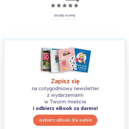
☆
☆
☆
☆
☆
dodaj ocenę
Zapisz się
na cotygodniowy newsletter
z wydarzeniami
w Twoim mieście
Interesują mnie wydarzenia z
i odbierz eBook za darmo!
tego regionu:
wybierz eBook dla siebie