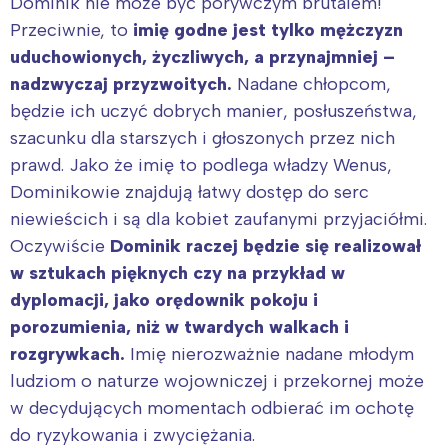
Dominik nie może być porywczym brutalem!
Przeciwnie, to
imię godne jest tylko mężczyzn
uduchowionych, życzliwych, a przynajmniej –
nadzwyczaj przyzwoitych.
Nadane chłopcom,
będzie ich uczyć dobrych manier, posłuszeństwa,
szacunku dla starszych i głoszonych przez nich
prawd. Jako że imię to podlega władzy Wenus,
Dominikowie znajdują łatwy dostęp do serc
niewieścich i są dla kobiet zaufanymi przyjaciółmi.
Oczywiście
Dominik raczej będzie się realizował
w sztukach pięknych czy na przykład w
dyplomacji, jako orędownik pokoju i
porozumienia, niż w twardych walkach i
rozgrywkach.
Imię nierozważnie nadane młodym
ludziom o naturze wojowniczej i przekornej może
w decydujących momentach odbierać im ochotę
do ryzykowania i zwyciężania.