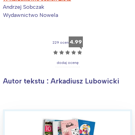
Andrzej Sobczak
Wydawnictwo Nowela
4.99
229 ocen
☆
☆
☆
☆
☆
dodaj ocenę
Autor tekstu : Arkadiusz Lubowicki
Interesują mnie wydarzenia z
tego regionu:
Warszawa
Śląsk