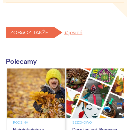
ZOBACZ TAKŻE:
jesień
Polecamy
RODZINA
SEZONOWO
Najpiękniejsze
Dary jesieni. Pomysły