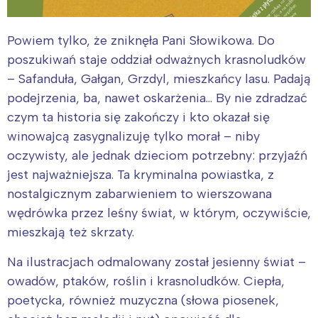
Powiem tylko, że zniknęła Pani Słowikowa. Do
poszukiwań staje oddział odważnych krasnoludków
– Safanduła, Gałgan, Grzdyl, mieszkańcy lasu. Padają
podejrzenia, ba, nawet oskarżenia… By nie zdradzać
czym ta historia się zakończy i kto okazał się
winowajcą zasygnalizuję tylko morał – niby
oczywisty, ale jednak dzieciom potrzebny: przyjaźń
jest najważniejsza. Ta kryminalna powiastka, z
nostalgicznym zabarwieniem to wierszowana
wędrówka przez leśny świat, w którym, oczywiście,
mieszkają też skrzaty.
Na ilustracjach odmalowany został jesienny świat –
owadów, ptaków, roślin i krasnoludków. Ciepła,
poetycka, również muzyczna (słowa piosenek,