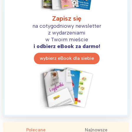
Łódź
Kraków
Trójmiasto
Południe
Zapisz się
Poznań
Północ
na cotygodniowy newsletter
Wrocław
Wszystkie
z wydarzeniami
w Twoim mieście
i odbierz eBook za darmo!
Wybieram
wybierz eBook dla siebie
Polecane
Najnowsze