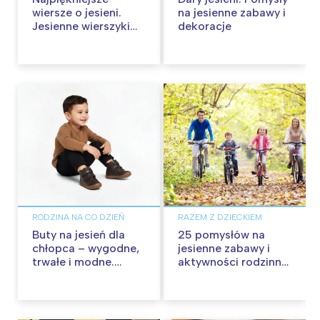
wiersze o jesieni.
na jesienne zabawy i
Jesienne wierszyki
dekoracje
dla dzieci
RODZINA NA CO DZIEŃ
RAZEM Z DZIECKIEM
Buty na jesień dla
25 pomysłów na
chłopca – wygodne,
jesienne zabawy i
trwałe i modne.
aktywności rodzinne
Przegląd najlepszych
na dworze
modeli